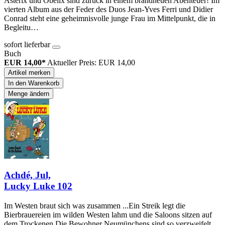
Asterix und Obelix sind zurück in einem brandneuen Abenteuer! Im
vierten Album aus der Feder des Duos Jean-Yves Ferri und Didier
Conrad steht eine geheimnisvolle junge Frau im Mittelpunkt, die in
Begleitu…
sofort lieferbar
Buch
EUR 14,00*
Aktueller Preis: EUR 14,00
Artikel merken
In den Warenkorb
Menge ändern
Achdé, Jul,
Lucky Luke 102
Im Westen braut sich was zusammen ...Ein Streik legt die
Bierbrauereien im wilden Westen lahm und die Saloons sitzen auf
dem Trockenen.Die Bewohner Neumünchens sind so verzweifelt,