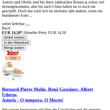
Asterix und Obelix sind bei ihren zahlreichen Reisen ja schon viel
herumgekommen, aber bis nach China haben sie es noch nie
geschafft. Doch das wird sich im nächsten Jahr ändern, wenn ein
brandneuer Aster…
sofort lieferbar
Buch
EUR 14,50*
Aktueller Preis: EUR 14,50
Artikel merken
In den Warenkorb
Menge ändern
Bernard-Pierre Molin, René Goscinny, Albert
Uderzo,
Asterix - O tempora, O Mores!
Wir wissen heutzutage viel über die Geschichte und die meisten