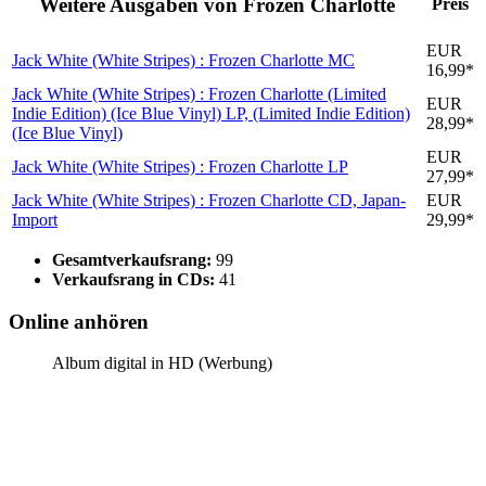
Weitere Ausgaben von Frozen Charlotte
Preis
EUR
Jack White (White Stripes) : Frozen Charlotte
MC
16,99*
Jack White (White Stripes) : Frozen Charlotte (Limited
EUR
Indie Edition) (Ice Blue Vinyl)
LP, (Limited Indie Edition)
28,99*
(Ice Blue Vinyl)
EUR
Jack White (White Stripes) : Frozen Charlotte
LP
27,99*
Jack White (White Stripes) : Frozen Charlotte
CD, Japan-
EUR
Import
29,99*
Gesamtverkaufsrang:
99
Verkaufsrang in CDs:
41
Online anhören
Album digital in HD (Werbung)