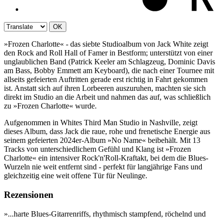
OK
»Frozen Charlotte« - das siebte Studioalbum von Jack White zeigt
den Rock and Roll Hall of Famer in Bestform; unterstützt von einer
unglaublichen Band (Patrick Keeler am Schlagzeug, Dominic Davis
am Bass, Bobby Emmett am Keyboard), die nach einer Tournee mit
allseits gefeierten Auftritten gerade erst richtig in Fahrt gekommen
ist. Anstatt sich auf ihren Lorbeeren auszuruhen, machten sie sich
direkt im Studio an die Arbeit und nahmen das auf, was schließlich
zu »Frozen Charlotte« wurde.
Aufgenommen in Whites Third Man Studio in Nashville, zeigt
dieses Album, dass Jack die raue, rohe und frenetische Energie aus
seinem gefeierten 2024er-Album »No Name« beibehält. Mit 13
Tracks von unterschiedlichem Gefühl und Klang ist »Frozen
Charlotte« ein intensiver Rock'n'Roll-Kraftakt, bei dem die Blues-
Wurzeln nie weit entfernt sind - perfekt für langjährige Fans und
gleichzeitig eine weit offene Tür für Neulinge.
Rezensionen
».​.​.​harte Blues-Gitarrenriffs, rhythmisch stampfend, röchelnd und