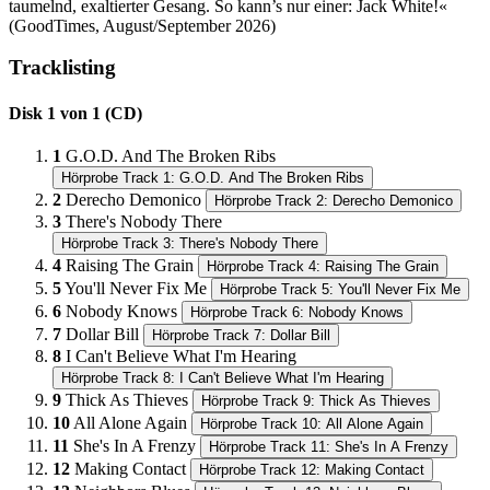
taumelnd, exaltierter Gesang.​ So kann’s nur einer: Jack White!«
(GoodTimes, August/September 2026)
Tracklisting
Disk 1 von 1 (CD)
1
G.O.D. And The Broken Ribs
Hörprobe Track 1: G.O.D. And The Broken Ribs
2
Derecho Demonico
Hörprobe Track 2: Derecho Demonico
3
There's Nobody There
Hörprobe Track 3: There's Nobody There
4
Raising The Grain
Hörprobe Track 4: Raising The Grain
5
You'll Never Fix Me
Hörprobe Track 5: You'll Never Fix Me
6
Nobody Knows
Hörprobe Track 6: Nobody Knows
7
Dollar Bill
Hörprobe Track 7: Dollar Bill
8
I Can't Believe What I'm Hearing
Hörprobe Track 8: I Can't Believe What I'm Hearing
9
Thick As Thieves
Hörprobe Track 9: Thick As Thieves
10
All Alone Again
Hörprobe Track 10: All Alone Again
11
She's In A Frenzy
Hörprobe Track 11: She's In A Frenzy
12
Making Contact
Hörprobe Track 12: Making Contact