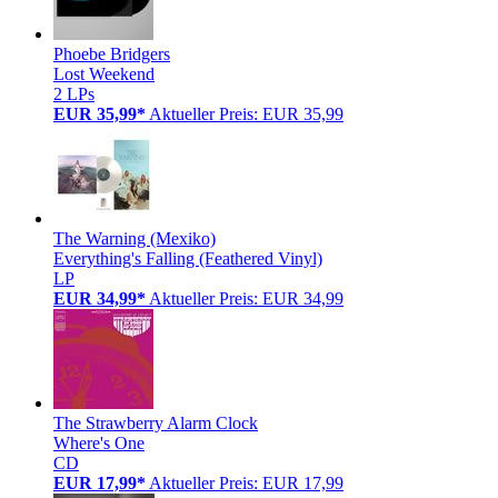
Phoebe Bridgers
Lost Weekend
2 LPs
EUR 35,99*
Aktueller Preis: EUR 35,99
The Warning (Mexiko)
Everything's Falling (Feathered Vinyl)
LP
EUR 34,99*
Aktueller Preis: EUR 34,99
The Strawberry Alarm Clock
Where's One
CD
EUR 17,99*
Aktueller Preis: EUR 17,99