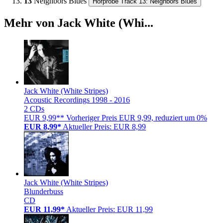
13
Neighbors Blues
Hörprobe Track 13: Neighbors Blues
Mehr von Jack White (Whi...
Jack White (White Stripes)
Acoustic Recordings 1998 - 2016
2 CDs
EUR 9,99**
Vorheriger Preis EUR 9,99, reduziert um 0%
EUR 8,99*
Aktueller Preis: EUR 8,99
Jack White (White Stripes)
Blunderbuss
CD
EUR 11,99*
Aktueller Preis: EUR 11,99