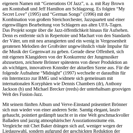
eigenem Namen mit “Generations Of Jazz”, u. a. mit Ray Brown
am Kontrabaß und Jeff Hamilton am Schlagzeug. Es folgten “My
Secret Love” (1995) und “German Songs” (1996) mit der
Kombination von großem Streichorchester, Jazzquartett und einer
eigenwilligen Bearbeitung von Schlagern aus alten UFA-Tagen.
Das Projekt sorgte über die Jazz-öffentlichkeit hinaus für Aufsehen.
Denn es entfernte sich in Repertoire und Machart von den Standards
der Väter, um mit neu arrangierten und ein wenig in Vergessenheit
geratenen Melodien der Großväter ungewöhnlich vitale Impulse für
die Musik der Gegenwart zu geben. Gerade diese Offenheit, sich
mit eigenen Klangideen von der Konkurrenz der Jungmusiker
abzusetzen, zeichnete Brönner spätestens von dieser Produktion an
als wichtigen, innovativen Knnstler der aktuellen Szene aus. Für die
folgende Aufnahme “Midnight” (1997) wechselte er daraufhin für
ein Intermezzo zur BMG und widmete sich gemeinsam mit
internationalen Koryphäen wie Dennis Chambers (dr), Anthony
Jackson (b) und Michael Brecker (reeds) der unterhaltsam groovigen
Welt des Fusion-Jazz.
Mit seinem fünften Album und Verve-Einstand präsentiert Brönner
sich nun wieder von einer anderen Seite. Samtig elegant, lasziv
gehaucht, pointiert gedämpft taucht er in eine Welt geschmackvoller
Balladen und jazzig atmosphärischer Assoziationsräume ein.
Vergleiche mit Chet Baker drängen sich auf, weniger wegen der
Liedauswahl, sondern aufgrund der geschickten Reduktion der