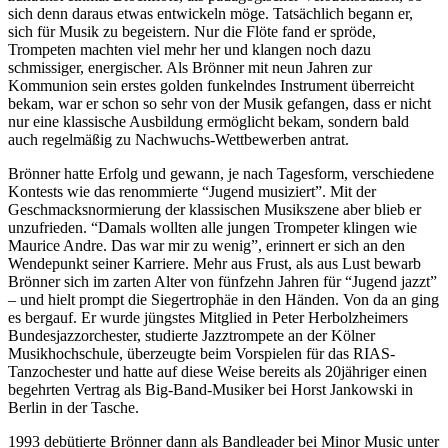
sich denn daraus etwas entwickeln möge. Tatsächlich begann er,
sich für Musik zu begeistern. Nur die Flöte fand er spröde,
Trompeten machten viel mehr her und klangen noch dazu
schmissiger, energischer. Als Brönner mit neun Jahren zur
Kommunion sein erstes golden funkelndes Instrument überreicht
bekam, war er schon so sehr von der Musik gefangen, dass er nicht
nur eine klassische Ausbildung ermöglicht bekam, sondern bald
auch regelmäßig zu Nachwuchs-Wettbewerben antrat.
Brönner hatte Erfolg und gewann, je nach Tagesform, verschiedene
Kontests wie das renommierte “Jugend musiziert”. Mit der
Geschmacksnormierung der klassischen Musikszene aber blieb er
unzufrieden. “Damals wollten alle jungen Trompeter klingen wie
Maurice Andre. Das war mir zu wenig”, erinnert er sich an den
Wendepunkt seiner Karriere. Mehr aus Frust, als aus Lust bewarb
Brönner sich im zarten Alter von fünfzehn Jahren für “Jugend jazzt”
– und hielt prompt die Siegertrophäe in den Händen. Von da an ging
es bergauf. Er wurde jüngstes Mitglied in Peter Herbolzheimers
Bundesjazzorchester, studierte Jazztrompete an der Kölner
Musikhochschule, überzeugte beim Vorspielen für das RIAS-
Tanzochester und hatte auf diese Weise bereits als 20jähriger einen
begehrten Vertrag als Big-Band-Musiker bei Horst Jankowski in
Berlin in der Tasche.
1993 debütierte Brönner dann als Bandleader bei Minor Music unter