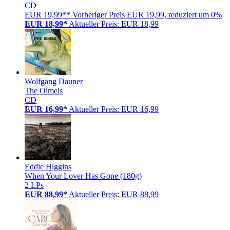
CD
EUR 19,99**
Vorheriger Preis EUR 19,99, reduziert um 0%
EUR 18,99*
Aktueller Preis: EUR 18,99
Wolfgang Dauner
The Oimels
CD
EUR 16,99*
Aktueller Preis: EUR 16,99
Eddie Higgins
When Your Lover Has Gone (180g)
2 LPs
EUR 88,99*
Aktueller Preis: EUR 88,99