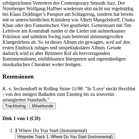
erfolgreichsten Vertretern des Contemporary Smooth Jazz. Der
Nürnberger Wolfgang Haffner wiederum sitzt nicht nur regelmä§ig
bei Klaus Doldinger’s Passport am Schlagzeug, sondern hat bereits
mit so unterschiedlichen Künstlern wie Albert Mangelsdorff, Chaka
Khan oder den Fantastischen Vier gearbeitet. Gemeinsam mit Tim
Lefebvre am Kontrabaß rundet er die Lieder mit aufmerksamer
Präzision und subtilem Swing zum betörend stimmungsvollen
Klangerlebnis ab. So ist dieses Album ein gewagtes, weil auf den
ersten Eindruck ruhiges und unspektakuläres Album. Gerade
dadurch wird es aber Brönners Ruf als hervorragenden
Instrumentalisten, einfühlsamen Interpreten und eigenständigen
musikalischen Charakter weiter festigen.
Rezensionen
K.​ v.​ Seckendorff in Rolling Stone 11/98: "In 'Love' steckt Herzblut
- von den innigen Balladen zum Einstieg bis zu souverän
arrangierten Standards.​"
Tracklisting
Mitwirkende
Disk 1 von 1 (CD)
1
Where Do You Start (Instrumental)
Hörprobe Track 1: Where Do You Start (Instrumental)