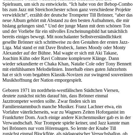
Spielraum, um sich zu entwickeln. “Ich habe von der Bebop-Combo
bis zum Jazz mit Streichorchester schon ganz verschiedene Projekte
verwirklicht”, erzählt der deutsche Trompeter Till Brönner, “aber das
neue Album gehört mit Abstand zu den besten Aufnahmen, die mir
bislang gelungen sind.” Und der junge Mann mit dem schönen Ton
und der Vorliebe für ein stilvolles Erscheinungsbild hat tatsächlich
bereits einiges bewegt. Mit nonchalanter Selbstverständlichkeit
gesellte Brönner sich schrittweise zu den Gestalten der ersten Jazz-
Liga. Mal stand er mit Dave Brubeck, James Moody oder Monty
Alexander auf der Bühne. Mal wagte er sich mit Aki Takase,
Joachim Kühn oder Ravi Coltrane komplexere Klänge. Dann
wieder sekundierte er Chaka Khan, Natalie Cole oder Tony Bennett
mit einfühlsamen Melodielinien. Innerhalb eines guten Jahrzehnts
hat er sich vom begabten Klassik-Novizen zur swingend souveränen
Musikhoffnung der Nation emporgespielt.
Geboren 1971 im nordrhein-westfälischen Städtchen Viersen,
deutete zunächst nichts darauf hin, dass Brönner einmal
Jazztrompeter werden sollte. Zwar finden sich im
Familienstammbuch manche Musiker. Franz Lachner etwa, ein
Vorfahre väterlicherseits, war zu Wagners Zeiten Hoforganist im
Frankfurter Dom. Auch einige andere Kirchenmusiker gab es in der
Verwandtschaft. Nur Trompete spielte keiner, und Jazz kannte man
bei Brönners nur vom Hörensagen. So lernte der Knabe Till
zunächst einmal Blockflöte, als pädagogischer Versuchsballon, ob