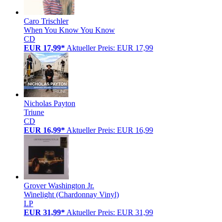
Caro Trischler
When You Know You Know
CD
EUR 17,99*
Aktueller Preis: EUR 17,99
Nicholas Payton
Triune
CD
EUR 16,99*
Aktueller Preis: EUR 16,99
Grover Washington Jr.
Winelight (Chardonnay Vinyl)
LP
EUR 31,99*
Aktueller Preis: EUR 31,99