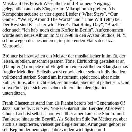
Musik auf das lyrisch Wesentliche und Brönners Neigung,
gelegentlich auch als Sänger zum Mikrophon zu greifen. Als
Komponist steuerte er vier eigene Lieder (“What Stays”, “Our
Game”, “We Fly Around The World” und “Time Will Tell”) bei.
Der Rest sind Klassiker wie “Here’s That Rainy Day”, “Brazil”
oder auch “Ich hab' noch einen Koffer in Berlin”. Aufgenommen
wurde sein neues Album im Mai 1998 in den Avatar Studios, N. Y.,
schon wegen des besonderen, inspirierenden Flairs der Jazz-
Metropole.
Brönner ist inzwischen ein Meister der musikalischer Intimität, der
leisen, subtilen, anschmiegsamen Töne. Ehrfürchtig gestaltet er an
(Dämpfer-)Trompete und Flügelhorn einen zärtlichen Klangkosmos
fragiler Melodien. Selbstbewußt entwickelt er seinen individuellen,
volltönend starken Sound am Instrument, spielt cool, aber nicht
kühl, virtuos, aber nicht eitel, sentimental, aber nicht pathetisch. Und
souverän lä§t er sich von seinem internationalen Quartett
unterstützen.
Frank Chastenier stand ihm als Pianist bereits bei “Generations Of
Jazz” zur Seite. Der New Yorker Gitarrist und Berklee-Absolvent
Chuck Loeb ist selbst schon weit über amerikanische Studio- und
Fankreise hinaus ein Begriff. Als Solist im Stile Pat Methenys, aber
auch als inspirierter, vielseitiger Begleiter und Arrangeur, gehört er
seit Beginn der neunziger Jahre zu den wichtigsten und