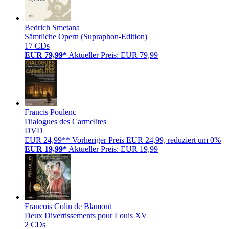
Bedrich Smetana
Sämtliche Opern (Supraphon-Edition)
17 CDs
EUR 79,99*
Aktueller Preis: EUR 79,99
Francis Poulenc
Dialogues des Carmelites
DVD
EUR 24,99**
Vorheriger Preis EUR 24,99, reduziert um 0%
EUR 19,99*
Aktueller Preis: EUR 19,99
Francois Colin de Blamont
Deux Divertissements pour Louis XV
2 CDs