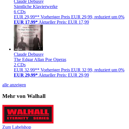
Claude Debussy
Sämtliche Klavierwerke
6 CDs
EUR 29,99**
Vorheriger Preis EUR 29,99, reduziert um 0%
EUR 17,99*
Aktueller Preis: EUR 17,99
Claude Debussy
The Edgar Allan Poe Operas
2 CDs
EUR 32,99**
Vorheriger Preis EUR 32,99, reduziert um 0%
EUR 29,99*
Aktueller Preis: EUR 29,99
alle anzeigen
Mehr von Walhall
Zum Labelshop