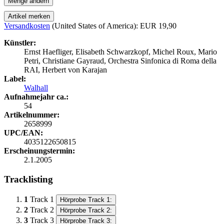
Menge ändern
Artikel merken
Versandkosten
(United States of America): EUR 19,90
Künstler:
Ernst Haefliger, Elisabeth Schwarzkopf, Michel Roux, Mario
Petri, Christiane Gayraud, Orchestra Sinfonica di Roma della
RAI, Herbert von Karajan
Label:
Walhall
Aufnahmejahr ca.:
54
Artikelnummer:
2658999
UPC/EAN:
4035122650815
Erscheinungstermin:
2.1.2005
Tracklisting
1
Track 1
Hörprobe Track 1:
2
Track 2
Hörprobe Track 2:
3
Track 3
Hörprobe Track 3: