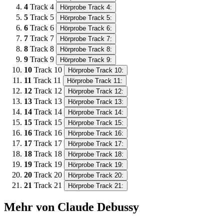
4
Track 4
Hörprobe Track 4:
5
Track 5
Hörprobe Track 5:
6
Track 6
Hörprobe Track 6:
7
Track 7
Hörprobe Track 7:
8
Track 8
Hörprobe Track 8:
9
Track 9
Hörprobe Track 9:
10
Track 10
Hörprobe Track 10:
11
Track 11
Hörprobe Track 11:
12
Track 12
Hörprobe Track 12:
13
Track 13
Hörprobe Track 13:
14
Track 14
Hörprobe Track 14:
15
Track 15
Hörprobe Track 15:
16
Track 16
Hörprobe Track 16:
17
Track 17
Hörprobe Track 17:
18
Track 18
Hörprobe Track 18:
19
Track 19
Hörprobe Track 19:
20
Track 20
Hörprobe Track 20:
21
Track 21
Hörprobe Track 21:
Mehr von Claude Debussy