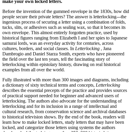
make your own locked letters.
Before the invention of the gummed envelope in the 1830s, how did
people secure their private letters? The answer is letterlocking---the
ingenious process of securing a letter using a combination of folds,
tucks, slits, or adhesives such as sealing wax, so that it becomes its
own envelope. This almost entirely forgotten practice, used by
historical figures ranging from Elizabeth I and her spies to Japanese
samurai lords, was an everyday activity for centuries, across
cultures, borders, and social classes. In
Letterlocking
, Jana
Dambrogio and Daniel Starza Smith, experts who have pioneered
the field over the last ten years, tell the fascinating story of
letterlocking within epistolary history, drawing on real historical
examples from all over the world.
Fully illustrated with more than 300 images and diagrams, including
a dictionary of sixty technical terms and concepts,
Letterlocking
describes the essential precepts of the practice and provides sources
of practical support needed for beginner and advanced users of
letterlocking. The authors also advocate for the understanding of
letterlocking and for its inclusion in a range of intellectual and
cultural research, from conservation science and archival databases
to historical television shows. By the end of the book, readers will
learn how to make locked letters, study letters that may have been
locked, and categorize those letters using systems the authors