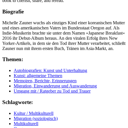
book to cherish, share, and reread.
Biografie
Michelle Zauner wuchs als einziges Kind einer koreanischen Mutter
und eines amerikanischen Vaters im Bundesstaat Oregon auf. Als
Indie-Musikerin brachte sie unter dem Namen »Japanese Breakfast«
2016 ihr Debut-Album heraus. An den viralen Erfolg ihres New
Yorker-Artikels, in dem sie den Tod ihrer Mutter verarbeitet, schließt
Zauner nun mit ihrem ersten Buch, Tränen im Asia-Markt, an.
Themen:
Autobiografien: Kunst und Unterhaltung
Kunst: allgemeine Themen
Memoiren, Berichte, Erinnerungen
Migration, Einwanderung und Auswanderung
Umgang mit / Ratgeber zu Tod und Trauer
Schlagworte:
Kultur / Multikulturell
Migration (soziologisch)
Multikulturell