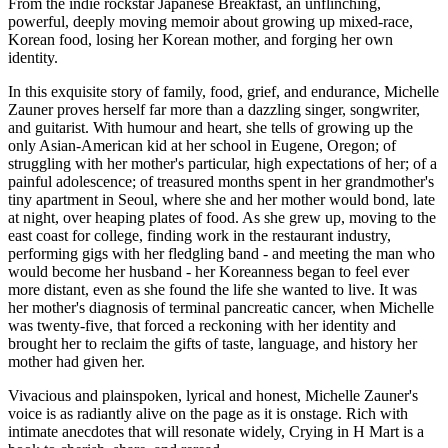
From the indie rockstar Japanese Breakfast, an unflinching,
powerful, deeply moving memoir about growing up mixed-race,
Korean food, losing her Korean mother, and forging her own
identity.
In this exquisite story of family, food, grief, and endurance, Michelle
Zauner proves herself far more than a dazzling singer, songwriter,
and guitarist. With humour and heart, she tells of growing up the
only Asian-American kid at her school in Eugene, Oregon; of
struggling with her mother's particular, high expectations of her; of a
painful adolescence; of treasured months spent in her grandmother's
tiny apartment in Seoul, where she and her mother would bond, late
at night, over heaping plates of food. As she grew up, moving to the
east coast for college, finding work in the restaurant industry,
performing gigs with her fledgling band - and meeting the man who
would become her husband - her Koreanness began to feel ever
more distant, even as she found the life she wanted to live. It was
her mother's diagnosis of terminal pancreatic cancer, when Michelle
was twenty-five, that forced a reckoning with her identity and
brought her to reclaim the gifts of taste, language, and history her
mother had given her.
Vivacious and plainspoken, lyrical and honest, Michelle Zauner's
voice is as radiantly alive on the page as it is onstage. Rich with
intimate anecdotes that will resonate widely, Crying in H Mart is a