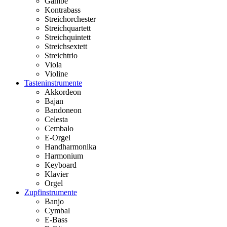
Gambe
Kontrabass
Streichorchester
Streichquartett
Streichquintett
Streichsextett
Streichtrio
Viola
Violine
Tasteninstrumente
Akkordeon
Bajan
Bandoneon
Celesta
Cembalo
E-Orgel
Handharmonika
Harmonium
Keyboard
Klavier
Orgel
Zupfinstrumente
Banjo
Cymbal
E-Bass