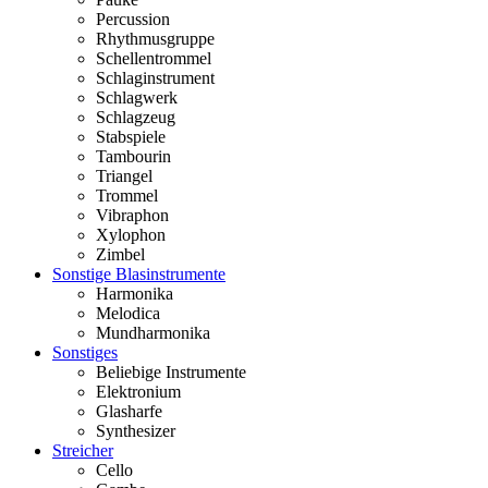
Percussion
Rhythmusgruppe
Schellentrommel
Schlaginstrument
Schlagwerk
Schlagzeug
Stabspiele
Tambourin
Triangel
Trommel
Vibraphon
Xylophon
Zimbel
Sonstige Blasinstrumente
Harmonika
Melodica
Mundharmonika
Sonstiges
Beliebige Instrumente
Elektronium
Glasharfe
Synthesizer
Streicher
Cello