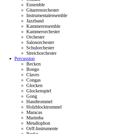
Ensemble
Gitarrenorchester
Instrumentalensemble
Jazzband
Kammerensemble
Kammerorchester
Orchester
Salonorchester
Schulorchester
Streichorchester
Percussion
Becken
Bongo
Claves
Congas
Glocken
Glockenspiel
Gong
Handtrommel
Holzblocktrommel
Maracas
Marimba
Metallophon
Orff-Instrumente
Pauke