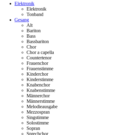
Elektronik
Elektronik
Tonband
Gesang
Alt
Bariton
Bass
Bassbariton
Chor
Chor a capella
Countertenor
Frauenchor
Frauenstimme
Kinderchor
Kinderstimme
Knabenchor
Knabenstimme
Männerchor
Männerstimme
Melodieausgabe
Mezzospran
Singstimme
Solostimme
Sopran
Sprechchor