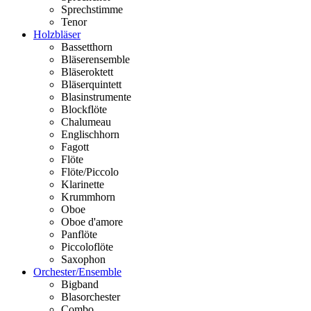
Sprechstimme
Tenor
Holzbläser
Bassetthorn
Bläserensemble
Bläseroktett
Bläserquintett
Blasinstrumente
Blockflöte
Chalumeau
Englischhorn
Fagott
Flöte
Flöte/Piccolo
Klarinette
Krummhorn
Oboe
Oboe d'amore
Panflöte
Piccoloflöte
Saxophon
Orchester/Ensemble
Bigband
Blasorchester
Combo