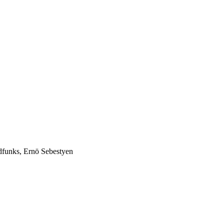
dfunks, Ernö Sebestyen