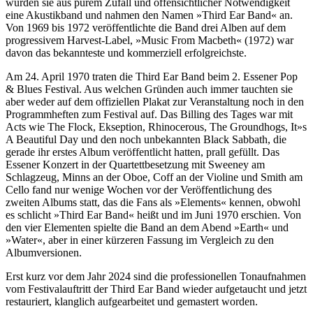
wurden sie aus purem Zufall und offensichtlicher Notwendigkeit
eine Akustikband und nahmen den Namen »Third Ear Band« an.
Von 1969 bis 1972 veröffentlichte die Band drei Alben auf dem
progressivem Harvest-Label, »Music From Macbeth« (1972) war
davon das bekannteste und kommerziell erfolgreichste.
Am 24. April 1970 traten die Third Ear Band beim 2. Essener Pop
& Blues Festival. Aus welchen Gründen auch immer tauchten sie
aber weder auf dem offiziellen Plakat zur Veranstaltung noch in den
Programmheften zum Festival auf. Das Billing des Tages war mit
Acts wie The Flock, Ekseption, Rhinocerous, The Groundhogs, It»s
A Beautiful Day und den noch unbekannten Black Sabbath, die
gerade ihr erstes Album veröffentlicht hatten, prall gefüllt. Das
Essener Konzert in der Quartettbesetzung mit Sweeney am
Schlagzeug, Minns an der Oboe, Coff an der Violine und Smith am
Cello fand nur wenige Wochen vor der Veröffentlichung des
zweiten Albums statt, das die Fans als »Elements« kennen, obwohl
es schlicht »Third Ear Band« heißt und im Juni 1970 erschien. Von
den vier Elementen spielte die Band an dem Abend »Earth« und
»Water«, aber in einer kürzeren Fassung im Vergleich zu den
Albumversionen.
Erst kurz vor dem Jahr 2024 sind die professionellen Tonaufnahmen
vom Festivalauftritt der Third Ear Band wieder aufgetaucht und jetzt
restauriert, klanglich aufgearbeitet und gemastert worden.