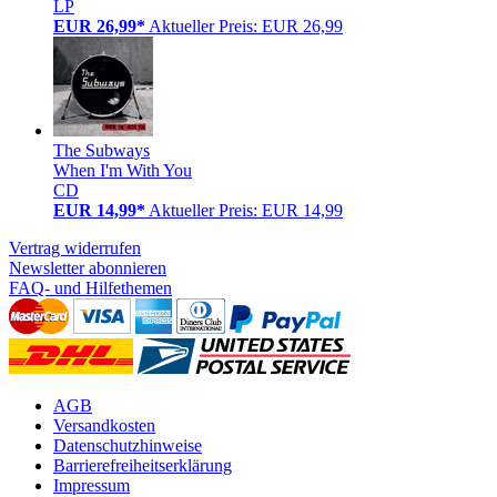
LP
EUR 26,99*
Aktueller Preis: EUR 26,99
The Subways
When I'm With You
CD
EUR 14,99*
Aktueller Preis: EUR 14,99
Vertrag widerrufen
Newsletter abonnieren
FAQ- und Hilfethemen
AGB
Versandkosten
Datenschutzhinweise
Barrierefreiheitserklärung
Impressum