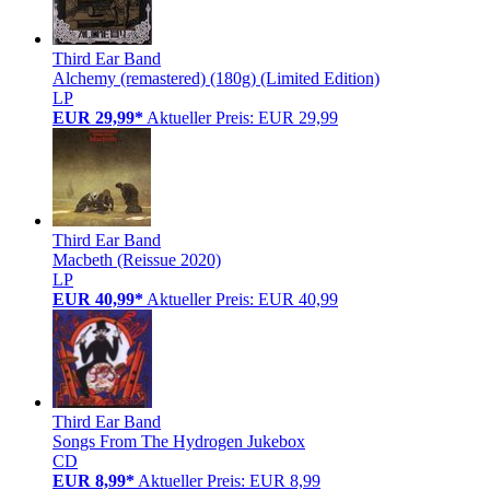
Third Ear Band
Alchemy (remastered) (180g) (Limited Edition)
LP
EUR 29,99*
Aktueller Preis: EUR 29,99
Third Ear Band
Macbeth (Reissue 2020)
LP
EUR 40,99*
Aktueller Preis: EUR 40,99
Third Ear Band
Songs From The Hydrogen Jukebox
CD
EUR 8,99*
Aktueller Preis: EUR 8,99