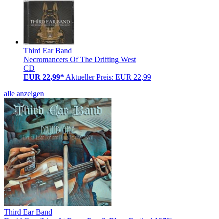
Third Ear Band
Necromancers Of The Drifting West
CD
EUR 22,99*
Aktueller Preis: EUR 22,99
alle anzeigen
Third Ear Band