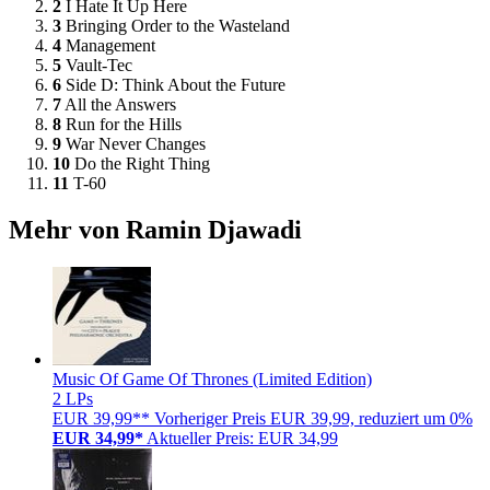
2
I Hate It Up Here
3
Bringing Order to the Wasteland
4
Management
5
Vault-Tec
6
Side D: Think About the Future
7
All the Answers
8
Run for the Hills
9
War Never Changes
10
Do the Right Thing
11
T-60
Mehr von Ramin Djawadi
Music Of Game Of Thrones (Limited Edition)
2 LPs
EUR 39,99**
Vorheriger Preis EUR 39,99, reduziert um 0%
EUR 34,99*
Aktueller Preis: EUR 34,99