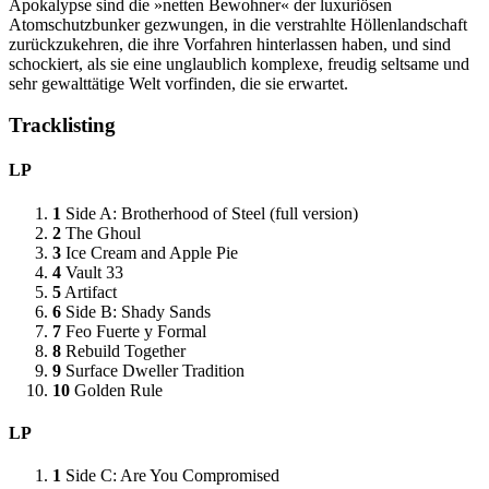
Apokalypse sind die »netten Bewohner« der luxuriösen
Atomschutzbunker gezwungen, in die verstrahlte Höllenlandschaft
zurückzukehren, die ihre Vorfahren hinterlassen haben, und sind
schockiert, als sie eine unglaublich komplexe, freudig seltsame und
sehr gewalttätige Welt vorfinden, die sie erwartet.
Tracklisting
LP
1
Side A: Brotherhood of Steel (full version)
2
The Ghoul
3
Ice Cream and Apple Pie
4
Vault 33
5
Artifact
6
Side B: Shady Sands
7
Feo Fuerte y Formal
8
Rebuild Together
9
Surface Dweller Tradition
10
Golden Rule
LP
1
Side C: Are You Compromised