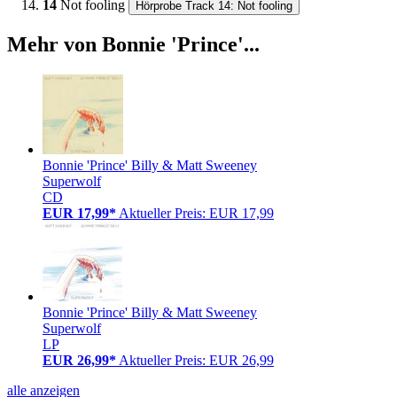
14
Not fooling
Hörprobe Track 14: Not fooling
Mehr von Bonnie 'Prince'...
Bonnie 'Prince' Billy & Matt Sweeney
Superwolf
CD
EUR 17,99*
Aktueller Preis: EUR 17,99
Bonnie 'Prince' Billy & Matt Sweeney
Superwolf
LP
EUR 26,99*
Aktueller Preis: EUR 26,99
alle anzeigen