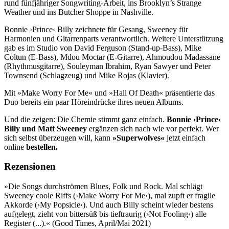
rund fünfjähriger Songwriting-Arbeit, ins Brooklyn’s Strange
Weather und ins Butcher Shoppe in Nashville.
Bonnie ›Prince‹ Billy zeichnete für Gesang, Sweeney für
Harmonien und Gitarrenparts verantwortlich. Weitere Unterstützung
gab es im Studio von David Ferguson (Stand-up-Bass), Mike
Coltun (E-Bass), Mdou Moctar (E-Gitarre), Ahmoudou Madassane
(Rhythmusgitarre), Souleyman Ibrahim, Ryan Sawyer und Peter
Townsend (Schlagzeug) und Mike Rojas (Klavier).
Mit »Make Worry For Me« und »Hall Of Death« präsentierte das
Duo bereits ein paar Höreindrücke ihres neuen Albums.
Und die zeigen: Die Chemie stimmt ganz einfach.
Bonnie ›Prince‹
Billy und Matt Sweeney
ergänzen sich nach wie vor perfekt. Wer
sich selbst überzeugen will, kann
»Superwolves«
jetzt einfach
online
bestellen.
Rezensionen
»Die Songs durchströmen Blues, Folk und Rock.​ Mal schlägt
Sweeney coole Riffs (›Make Worry For Me‹), mal zupft er fragile
Akkorde (›My Popsicle‹).​ Und auch Billy scheint wieder bestens
aufgelegt, zieht von bittersüß bis tieftraurig (›Not Fooling‹) alle
Register (.​.​.​).​« (Good Times, April/Mai 2021)