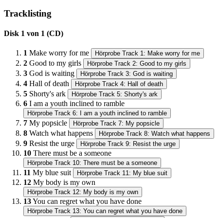
Tracklisting
Disk 1 von 1 (CD)
1
Make worry for me
Hörprobe Track 1: Make worry for me
2
Good to my girls
Hörprobe Track 2: Good to my girls
3
God is waiting
Hörprobe Track 3: God is waiting
4
Hall of death
Hörprobe Track 4: Hall of death
5
Shorty's ark
Hörprobe Track 5: Shorty's ark
6
I am a youth inclined to ramble
Hörprobe Track 6: I am a youth inclined to ramble
7
My popsicle
Hörprobe Track 7: My popsicle
8
Watch what happens
Hörprobe Track 8: Watch what happens
9
Resist the urge
Hörprobe Track 9: Resist the urge
10
There must be a someone
Hörprobe Track 10: There must be a someone
11
My blue suit
Hörprobe Track 11: My blue suit
12
My body is my own
Hörprobe Track 12: My body is my own
13
You can regret what you have done
Hörprobe Track 13: You can regret what you have done