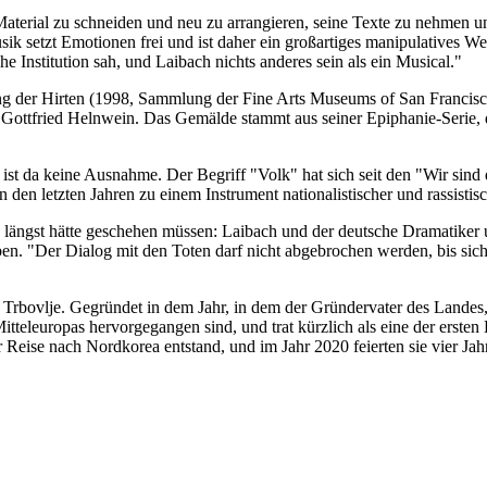
Material zu schneiden und neu zu arrangieren, seine Texte zu nehmen un
ik setzt Emotionen frei und ist daher ein großartiges manipulatives 
e Institution sah, und Laibach nichts anderes sein als ein Musical."
ung der Hirten (1998, Sammlung der Fine Arts Museums of San Francis
Gottfried Helnwein. Das Gemälde stammt aus seiner Epiphanie-Serie, di
ist da keine Ausnahme. Der Begriff "Volk" hat sich seit den "Wir sind 
in den letzten Jahren zu einem Instrument nationalistischer und rassis
on längst hätte geschehen müssen: Laibach und der deutsche Dramatike
n. "Der Dialog mit den Toten darf nicht abgebrochen werden, bis sich
 Trbovlje. Gegründet in dem Jahr, in dem der Gründervater des Landes, T
eleuropas hervorgegangen sind, und trat kürzlich als eine der ersten 
 Reise nach Nordkorea entstand, und im Jahr 2020 feierten sie vier Ja