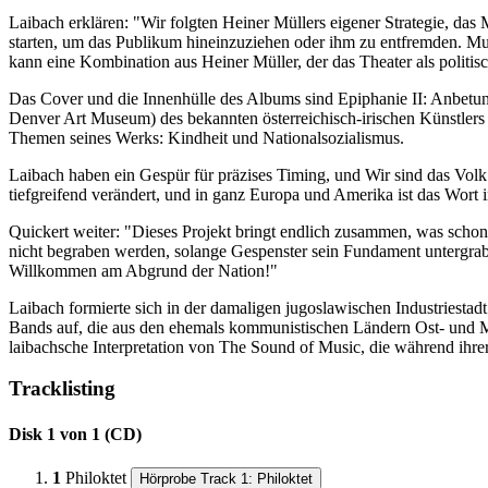
Laibach erklären: "Wir folgten Heiner Müllers eigener Strategie, das 
starten, um das Publikum hineinzuziehen oder ihm zu entfremden. Mus
kann eine Kombination aus Heiner Müller, der das Theater als politisch
Das Cover und die Innenhülle des Albums sind Epiphanie II: Anbet
Denver Art Museum) des bekannten österreichisch-irischen Künstlers 
Themen seines Werks: Kindheit und Nationalsozialismus.
Laibach haben ein Gespür für präzises Timing, und Wir sind das Volk 
tiefgreifend verändert, und in ganz Europa und Amerika ist das Wort 
Quickert weiter: "Dieses Projekt bringt endlich zusammen, was sch
nicht begraben werden, solange Gespenster sein Fundament untergrabe
Willkommen am Abgrund der Nation!"
Laibach formierte sich in der damaligen jugoslawischen Industriestadt
Bands auf, die aus den ehemals kommunistischen Ländern Ost- und Mitt
laibachsche Interpretation von The Sound of Music, die während ihrer
Tracklisting
Disk 1 von 1 (CD)
1
Philoktet
Hörprobe Track 1: Philoktet