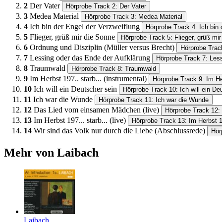
2
Der Vater
Hörprobe Track 2: Der Vater
3
Medea Material
Hörprobe Track 3: Medea Material
4
Ich bin der Engel der Verzweiflung
Hörprobe Track 4: Ich bin 
5
Flieger, grüß mir die Sonne
Hörprobe Track 5: Flieger, grüß mi
6
Ordnung und Disziplin (Müller versus Brecht)
Hörprobe Track
7
Lessing oder das Ende der Aufklärung
Hörprobe Track 7: Les
8
Traumwald
Hörprobe Track 8: Traumwald
9
Im Herbst 197.. starb... (instrumental)
Hörprobe Track 9: Im Her
10
Ich will ein Deutscher sein
Hörprobe Track 10: Ich will ein De
11
Ich war die Wunde
Hörprobe Track 11: Ich war die Wunde
12
Das Lied vom einsamen Mädchen (live)
Hörprobe Track 12:
13
Im Herbst 197... starb... (live)
Hörprobe Track 13: Im Herbst 197
14
Wir sind das Volk nur durch die Liebe (Abschlussrede)
Hör
Mehr von Laibach
Laibach