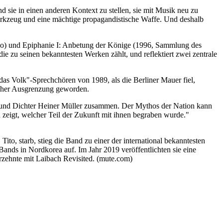
d sie in einen anderen Kontext zu stellen, sie mit Musik neu zu
Werkzeug und eine mächtige propagandistische Waffe. Und deshalb
co) und Epiphanie I: Anbetung der Könige (1996, Sammlung des
e zu seinen bekanntesten Werken zählt, und reflektiert zwei zentrale
das Volk"-Sprechchören von 1989, als die Berliner Mauer fiel,
tischer Ausgrenzung geworden.
r und Dichter Heiner Müller zusammen. Der Mythos der Nation kann
 zeigt, welcher Teil der Zukunft mit ihnen begraben wurde."
ito, starb, stieg die Band zu einer der international bekanntesten
Bands in Nordkorea auf. Im Jahr 2019 veröffentlichten sie eine
hrzehnte mit Laibach Revisited. (mute.com)