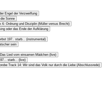
der Engel der Verzweiflung
r die Sonne
 6: Ordnung und Disziplin (Müller versus Brecht)
sing oder das Ende der Aufklärung
bst 197.. starb... (instrumental)
utscher sein
 Das Lied vom einsamen Mädchen (live)
... starb... (live)
probe Track 14: Wir sind das Volk nur durch die Liebe (Abschlussrede)