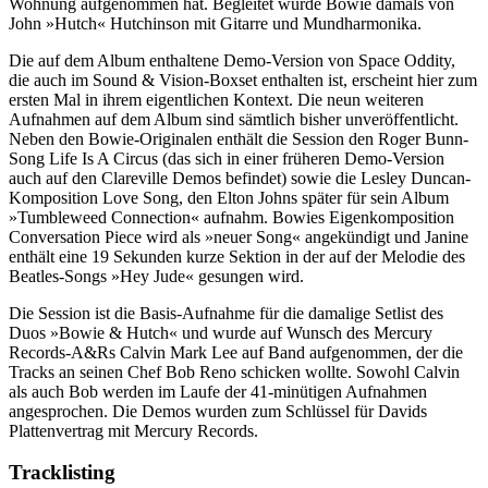
Wohnung aufgenommen hat. Begleitet wurde Bowie damals von
John »Hutch« Hutchinson mit Gitarre und Mundharmonika.
Die auf dem Album enthaltene Demo-Version von Space Oddity,
die auch im Sound & Vision-Boxset enthalten ist, erscheint hier zum
ersten Mal in ihrem eigentlichen Kontext. Die neun weiteren
Aufnahmen auf dem Album sind sämtlich bisher unveröffentlicht.
Neben den Bowie-Originalen enthält die Session den Roger Bunn-
Song Life Is A Circus (das sich in einer früheren Demo-Version
auch auf den Clareville Demos befindet) sowie die Lesley Duncan-
Komposition Love Song, den Elton Johns später für sein Album
»Tumbleweed Connection« aufnahm. Bowies Eigenkomposition
Conversation Piece wird als »neuer Song« angekündigt und Janine
enthält eine 19 Sekunden kurze Sektion in der auf der Melodie des
Beatles-Songs »Hey Jude« gesungen wird.
Die Session ist die Basis-Aufnahme für die damalige Setlist des
Duos »Bowie & Hutch« und wurde auf Wunsch des Mercury
Records-A&Rs Calvin Mark Lee auf Band aufgenommen, der die
Tracks an seinen Chef Bob Reno schicken wollte. Sowohl Calvin
als auch Bob werden im Laufe der 41-minütigen Aufnahmen
angesprochen. Die Demos wurden zum Schlüssel für Davids
Plattenvertrag mit Mercury Records.
Tracklisting