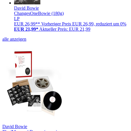
David Bowie
ChangesOneBowie (180g)
LP
EUR 26,99**
Vorheriger Preis EUR 26,99, reduziert um 0%
EUR 21,99*
Aktueller Preis: EUR 21,99
alle anzeigen
David Bowie