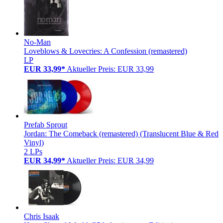
No-Man
Loveblows & Lovecries: A Confession (remastered)
LP
EUR 33,99*
Aktueller Preis: EUR 33,99
Prefab Sprout
Jordan: The Comeback (remastered) (Translucent Blue & Red
Vinyl)
2 LPs
EUR 34,99*
Aktueller Preis: EUR 34,99
Chris Isaak