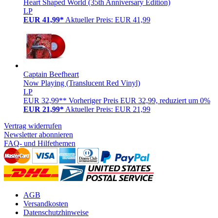
Heart Shaped World (35th Anniversary Edition)
LP
EUR 41,99*
Aktueller Preis: EUR 41,99
Captain Beefheart
Now Playing (Translucent Red Vinyl)
LP
EUR 32,99**
Vorheriger Preis EUR 32,99, reduziert um 0%
EUR 21,99*
Aktueller Preis: EUR 21,99
Vertrag widerrufen
Newsletter abonnieren
FAQ- und Hilfethemen
AGB
Versandkosten
Datenschutzhinweise