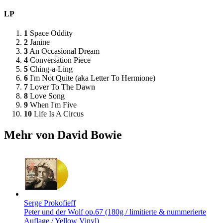
LP
1
Space Oddity
2
Janine
3
An Occasional Dream
4
Conversation Piece
5
Ching-a-Ling
6
I'm Not Quite (aka Letter To Hermione)
7
Lover To The Dawn
8
Love Song
9
When I'm Five
10
Life Is A Circus
Mehr von David Bowie
Serge Prokofieff
Peter und der Wolf op.67 (180g / limitierte & nummerierte
Auflage / Yellow Vinyl)