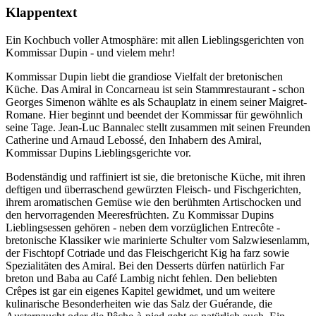
Klappentext
Ein Kochbuch voller Atmosphäre: mit allen Lieblingsgerichten von
Kommissar Dupin - und vielem mehr!
Kommissar Dupin liebt die grandiose Vielfalt der bretonischen
Küche. Das Amiral in Concarneau ist sein Stammrestaurant - schon
Georges Simenon wählte es als Schauplatz in einem seiner Maigret-
Romane. Hier beginnt und beendet der Kommissar für gewöhnlich
seine Tage. Jean-Luc Bannalec stellt zusammen mit seinen Freunden
Catherine und Arnaud Lebossé, den Inhabern des Amiral,
Kommissar Dupins Lieblingsgerichte vor.
Bodenständig und raffiniert ist sie, die bretonische Küche, mit ihren
deftigen und überraschend gewürzten Fleisch- und Fischgerichten,
ihrem aromatischen Gemüse wie den berühmten Artischocken und
den hervorragenden Meeresfrüchten. Zu Kommissar Dupins
Lieblingsessen gehören - neben dem vorzüglichen Entrecôte -
bretonische Klassiker wie marinierte Schulter vom Salzwiesenlamm,
der Fischtopf Cotriade und das Fleischgericht Kig ha farz sowie
Spezialitäten des Amiral. Bei den Desserts dürfen natürlich Far
breton und Baba au Café Lambig nicht fehlen. Den beliebten
Crêpes ist gar ein eigenes Kapitel gewidmet, und um weitere
kulinarische Besonderheiten wie das Salz der Guérande, die