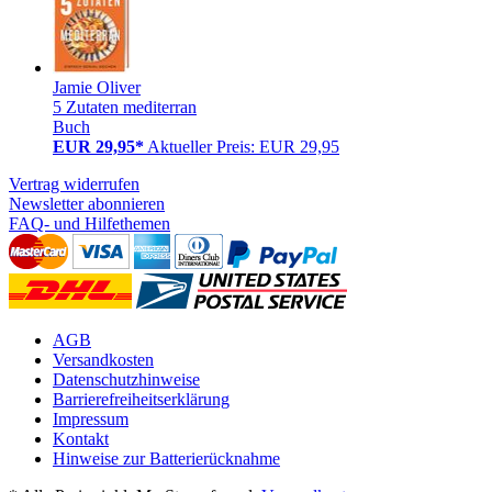
Jamie Oliver
5 Zutaten mediterran
Buch
EUR 29,95*
Aktueller Preis: EUR 29,95
Vertrag widerrufen
Newsletter abonnieren
FAQ- und Hilfethemen
AGB
Versandkosten
Datenschutzhinweise
Barrierefreiheitserklärung
Impressum
Kontakt
Hinweise zur Batterierücknahme