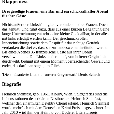
Klappentext
Drei gesellige Frauen, eine Bar und ein schicksalhafter Abend
für ihre Gäste
Nichts außer der Linkshändigkeit verbindet die drei Frauen. Doch
das genügt. Und führt dazu, dass aus einer kurzen Begegnung eine
lange Unternehmung entsteht - eine kleine Cocktailbar, in der alles
mit links erledigt werden kann. Der geschmackvollen
Inneneinrichtung sowie dem Gespür für das richtige Getränk
verdanken die drei es, dass sie zur landesweiten Institution werden.
Bis eines Abends 35 französische Gäste aus ihrer Obhut
verschwinden. - 'Die Linkshänderinnen', von heiterer Originalität
durchweht, beginnt mit einem Moment überraschender Gewalt und
endet, das darf man sagen, im Glück.
'Die amüsanteste Literatur unserer Gegenwart.' Denis Scheck
Biografie
Heinrich Steinfest, geb. 1961. Albury, Wien, Stuttgart das sind die
Lebensstationen des erklärten Nesthockers Heinrich Steinfest,
welcher den einarmigen Detektiv Cheng erfand. Heinrich Steinfest
wurde mehrfach mit dem Deutschen Krimi Preis ausgezeichnet. Im
Jahr 2010 wird ihm der Heimito von Doderer-Literaturpreis