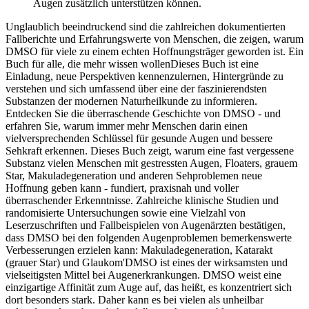
Augen zusätzlich unterstützen können.
Unglaublich beeindruckend sind die zahlreichen dokumentierten
Fallberichte und Erfahrungswerte von Menschen, die zeigen, warum
DMSO für viele zu einem echten Hoffnungsträger geworden ist. Ein
Buch für alle, die mehr wissen wollenDieses Buch ist eine
Einladung, neue Perspektiven kennenzulernen, Hintergründe zu
verstehen und sich umfassend über eine der faszinierendsten
Substanzen der modernen Naturheilkunde zu informieren.
Entdecken Sie die überraschende Geschichte von DMSO - und
erfahren Sie, warum immer mehr Menschen darin einen
vielversprechenden Schlüssel für gesunde Augen und bessere
Sehkraft erkennen. Dieses Buch zeigt, warum eine fast vergessene
Substanz vielen Menschen mit gestressten Augen, Floaters, grauem
Star, Makuladegeneration und anderen Sehproblemen neue
Hoffnung geben kann - fundiert, praxisnah und voller
überraschender Erkenntnisse. Zahlreiche klinische Studien und
randomisierte Untersuchungen sowie eine Vielzahl von
Leserzuschriften und Fallbeispielen von Augenärzten bestätigen,
dass DMSO bei den folgenden Augenproblemen bemerkenswerte
Verbesserungen erzielen kann: Makuladegeneration, Katarakt
(grauer Star) und Glaukom'DMSO ist eines der wirksamsten und
vielseitigsten Mittel bei Augenerkrankungen. DMSO weist eine
einzigartige Affinität zum Auge auf, das heißt, es konzentriert sich
dort besonders stark. Daher kann es bei vielen als unheilbar