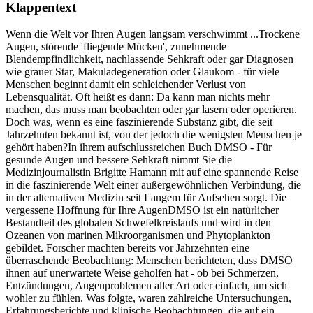
Klappentext
Wenn die Welt vor Ihren Augen langsam verschwimmt ...Trockene
Augen, störende 'fliegende Mücken', zunehmende
Blendempfindlichkeit, nachlassende Sehkraft oder gar Diagnosen
wie grauer Star, Makuladegeneration oder Glaukom - für viele
Menschen beginnt damit ein schleichender Verlust von
Lebensqualität. Oft heißt es dann: Da kann man nichts mehr
machen, das muss man beobachten oder gar lasern oder operieren.
Doch was, wenn es eine faszinierende Substanz gibt, die seit
Jahrzehnten bekannt ist, von der jedoch die wenigsten Menschen je
gehört haben?In ihrem aufschlussreichen Buch DMSO - Für
gesunde Augen und bessere Sehkraft nimmt Sie die
Medizinjournalistin Brigitte Hamann mit auf eine spannende Reise
in die faszinierende Welt einer außergewöhnlichen Verbindung, die
in der alternativen Medizin seit Langem für Aufsehen sorgt. Die
vergessene Hoffnung für Ihre AugenDMSO ist ein natürlicher
Bestandteil des globalen Schwefelkreislaufs und wird in den
Ozeanen von marinen Mikroorganismen und Phytoplankton
gebildet. Forscher machten bereits vor Jahrzehnten eine
überraschende Beobachtung: Menschen berichteten, dass DMSO
ihnen auf unerwartete Weise geholfen hat - ob bei Schmerzen,
Entzündungen, Augenproblemen aller Art oder einfach, um sich
wohler zu fühlen. Was folgte, waren zahlreiche Untersuchungen,
Erfahrungsberichte und klinische Beobachtungen, die auf ein