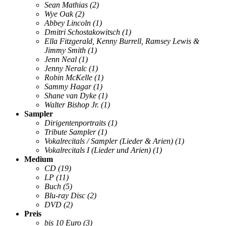
Sean Mathias
(2)
Wye Oak
(2)
Abbey Lincoln
(1)
Dmitri Schostakowitsch
(1)
Ella Fitzgerald, Kenny Burrell, Ramsey Lewis &
Jimmy Smith
(1)
Jenn Neal
(1)
Jenny Neralc
(1)
Robin McKelle
(1)
Sammy Hagar
(1)
Shane van Dyke
(1)
Walter Bishop Jr.
(1)
Sampler
Dirigentenportraits
(1)
Tribute Sampler
(1)
Vokalrecitals / Sampler (Lieder & Arien)
(1)
Vokalrecitals I (Lieder und Arien)
(1)
Medium
CD
(19)
LP
(11)
Buch
(5)
Blu-ray Disc
(2)
DVD
(2)
Preis
bis 10 Euro
(3)