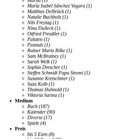
Marilu
(1)
María Isabel Sánchez Vegara
(1)
Matthias Delbrück
(1)
Natalie Buchholz
(1)
Nils Freytag
(1)
Nina Dulleck
(1)
Otfried Preußler
(1)
Paluten
(1)
Peanuts
(1)
Rainer Maria Rilke
(1)
Sam McBratney
(1)
Sarah Welk
(1)
Sophia Drescher
(1)
Steffen Schmidt Papa Stromi
(1)
Susanne Kretschmer
(1)
Suza Kolb
(1)
Thomas Huhnold
(1)
Viktoria Sarina
(1)
Medium
Buch
(187)
Kalender
(90)
Diverse
(17)
Spiele
(4)
Preis
bis 5 Euro
(8)