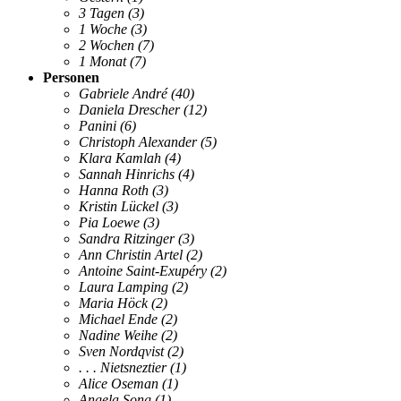
3 Tagen
(3)
1 Woche
(3)
2 Wochen
(7)
1 Monat
(7)
Personen
Gabriele André
(40)
Daniela Drescher
(12)
Panini
(6)
Christoph Alexander
(5)
Klara Kamlah
(4)
Sannah Hinrichs
(4)
Hanna Roth
(3)
Kristin Lückel
(3)
Pia Loewe
(3)
Sandra Ritzinger
(3)
Ann Christin Artel
(2)
Antoine Saint-Exupéry
(2)
Laura Lamping
(2)
Maria Höck
(2)
Michael Ende
(2)
Nadine Weihe
(2)
Sven Nordqvist
(2)
. . . Nietsneztier
(1)
Alice Oseman
(1)
Angela Song
(1)