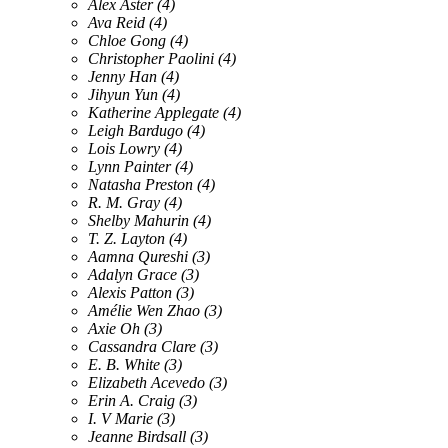
Alex Aster
(4)
Ava Reid
(4)
Chloe Gong
(4)
Christopher Paolini
(4)
Jenny Han
(4)
Jihyun Yun
(4)
Katherine Applegate
(4)
Leigh Bardugo
(4)
Lois Lowry
(4)
Lynn Painter
(4)
Natasha Preston
(4)
R. M. Gray
(4)
Shelby Mahurin
(4)
T. Z. Layton
(4)
Aamna Qureshi
(3)
Adalyn Grace
(3)
Alexis Patton
(3)
Amélie Wen Zhao
(3)
Axie Oh
(3)
Cassandra Clare
(3)
E. B. White
(3)
Elizabeth Acevedo
(3)
Erin A. Craig
(3)
I. V Marie
(3)
Jeanne Birdsall
(3)