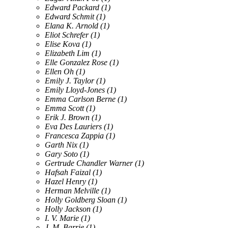
Edward Packard
(1)
Edward Schmit
(1)
Elana K. Arnold
(1)
Eliot Schrefer
(1)
Elise Kova
(1)
Elizabeth Lim
(1)
Elle Gonzalez Rose
(1)
Ellen Oh
(1)
Emily J. Taylor
(1)
Emily Lloyd-Jones
(1)
Emma Carlson Berne
(1)
Emma Scott
(1)
Erik J. Brown
(1)
Eva Des Lauriers
(1)
Francesca Zappia
(1)
Garth Nix
(1)
Gary Soto
(1)
Gertrude Chandler Warner
(1)
Hafsah Faizal
(1)
Hazel Henry
(1)
Herman Melville
(1)
Holly Goldberg Sloan
(1)
Holly Jackson
(1)
I. V. Marie
(1)
J. M. Barrie
(1)