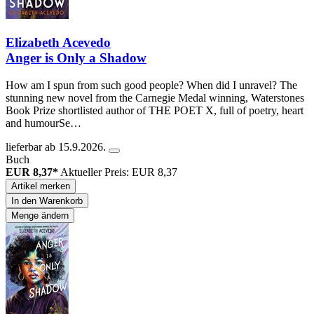
Elizabeth Acevedo
Anger is Only a Shadow
How am I spun from such good people? When did I unravel? The
stunning new novel from the Carnegie Medal winning, Waterstones
Book Prize shortlisted author of THE POET X, full of poetry, heart
and humourSe…
lieferbar ab 15.9.2026.
Buch
EUR 8,37*
Aktueller Preis: EUR 8,37
Artikel merken
In den Warenkorb
Menge ändern