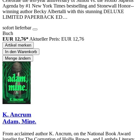
Celebrate the ten-year anniversary of Simon vs. the Homo Sapiens
Agenda by #1 New York Times bestselling and Stonewall Honor--
winning author Becky Albertalli with this stunning DELUXE
LIMITED PAPERBACK ED…
sofort lieferbar
Buch
EUR 12,76*
Aktueller Preis: EUR 12,76
Artikel merken
In den Warenkorb
Menge ändern
K. Ancrum
Adam, Mine.
From acclaimed author K. Ancrum, on the National Book Award
longlist for The Corruption of Hollis Brown , and Lambda Literary