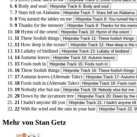
6
Body and soul
Hörprobe Track 6: Body and soul
7
Stars fell on Alabama
Hörprobe Track 7: Stars fell on Alabama
8
You turned the tables on me
Hörprobe Track 8: You turned the 
9
Thanks for the memory
Hörprobe Track 9: Thanks for the mem
10
Hymn of the orient
Hörprobe Track 10: Hymn of the orient
11
These foolish things
Hörprobe Track 11: These foolish things
12
How deep is the ocean?
Hörprobe Track 12: How deep is the 
13
Lullaby of birdland
Hörprobe Track 13: Lullaby of birdland
14
Autumn leaves
Hörprobe Track 14: Autumn leaves
15
Fools rush in
Hörprobe Track 15: Fools rush in
16
These foolish things
Hörprobe Track 16: These foolish things
17
Autumn leaves (Alternate Take)
Hörprobe Track 17: Autumn l
18
Fools rush in (Alternate Take)
Hörprobe Track 18: Fools rush 
19
Nobody else but me
Hörprobe Track 19: Nobody else but me
20
Down by the sycamore tree
Hörprobe Track 20: Down by the 
21
I hadn't anyone till you
Hörprobe Track 21: I hadn't anyone till
22
With the wind and the rain in your hair
Hörprobe Track 22: Wi
Mehr von Stan Getz