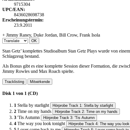
9715304
UPC/EAN:
8436028698738
Erscheinungstermin:
23.9.2011
+ Jimmy Raney, Duke Jordan, Bill Crow, Frank Isola
OK
Stan Getz’ komplettes Studioalbum Stan Getz Plays wurde von einem
Schlagzeug bestand.
Als Bonus gibt es eine komplette Session dieser Formation, die zwis
Jimmy Rowles und Max Roach spielte.
Tracklisting
Mitwirkende
Disk 1 von 1 (CD)
1
Stella by starlight
Hörprobe Track 1: Stella by starlight
2
Time on my hands
Hörprobe Track 2: Time on my hands
3
'Tis Autumn
Hörprobe Track 3: 'Tis Autumn
4
The way you look tonight
Hörprobe Track 4: The way you look 
5
Lover come back to me
Hörprobe Track 5: Lover come back to