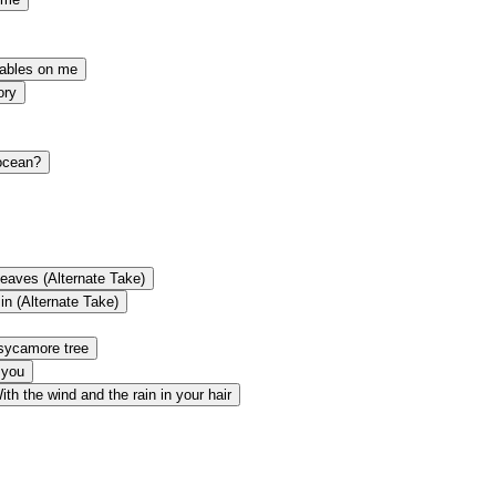
tables on me
ory
ocean?
eaves (Alternate Take)
in (Alternate Take)
sycamore tree
 you
th the wind and the rain in your hair