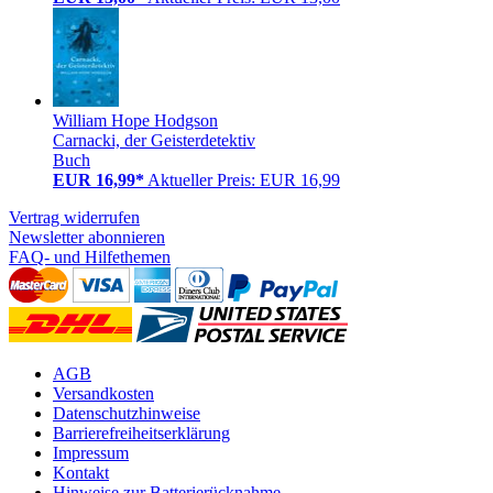
William Hope Hodgson
Carnacki, der Geisterdetektiv
Buch
EUR 16,99*
Aktueller Preis: EUR 16,99
Vertrag widerrufen
Newsletter abonnieren
FAQ- und Hilfethemen
AGB
Versandkosten
Datenschutzhinweise
Barrierefreiheitserklärung
Impressum
Kontakt
Hinweise zur Batterierücknahme