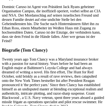
Dominic Caruso ist Agent von Präsident Jack Ryans geheimer
Organisation Campus, die inoffiziell operiert, vorbei selbst an CIA
und NSA. Der Mordanschlag auf seinen israelischen Freund und
dessen Familie deutet auf eine undichte Stelle bei den
Geheimdiensten hin. Die Suche nach Hintermännern führt ihn zu
Ethan Ross, einem Mitarbeiter im Weißen Haus mit Zugang zu
hochsensiblen Daten. Caruso ist der Einzige, der verhindern kann,
dass sie dem Feind in die Hände fallen. Aber wer genau ist der
Feind?
Biografie (Tom Clancy)
Twenty years ago Tom Clancy was a Maryland insurance broker
with a passion for naval history. Years before he had been an
English major at Baltimore's Loyola College and had always
dreamed of writing a novel. His first effort, The Hunt for Red
October, sold briskly as a result of rave reviews, then catapulted
onto the New York Times bestseller list after President Reagan
pronounced it 'the perfect yarn.' Since then Clancy has established
himself as an undisputed master at blending exceptional realism and
authenticity, intricate plotting, and razor-sharp suspense. Grant
Blackwood , a U.S. Navy veteran, spent three years aboard a guided
missile frigate as operations specialist and pilot rescue swimmer. He