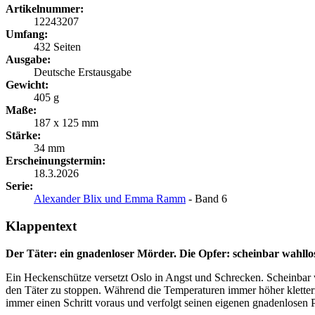
Artikelnummer:
12243207
Umfang:
432 Seiten
Ausgabe:
Deutsche Erstausgabe
Gewicht:
405 g
Maße:
187 x 125 mm
Stärke:
34 mm
Erscheinungstermin:
18.3.2026
Serie:
Alexander Blix und Emma Ramm
- Band 6
Klappentext
Der Täter: ein gnadenloser Mörder. Die Opfer: scheinbar wahllos
Ein Heckenschütze versetzt Oslo in Angst und Schrecken. Scheinbar 
den Täter zu stoppen. Während die Temperaturen immer höher klettern,
immer einen Schritt voraus und verfolgt seinen eigenen gnadenlosen Pl