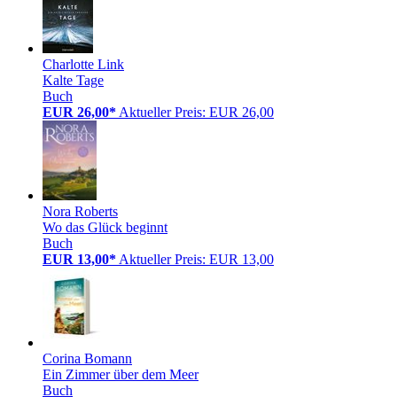
Charlotte Link
Kalte Tage
Buch
EUR 26,00*
Aktueller Preis: EUR 26,00
Nora Roberts
Wo das Glück beginnt
Buch
EUR 13,00*
Aktueller Preis: EUR 13,00
Corina Bomann
Ein Zimmer über dem Meer
Buch