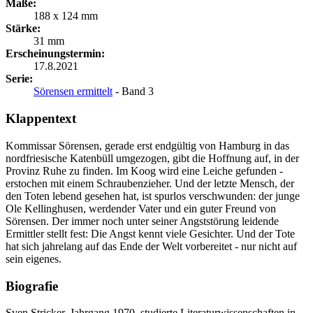
Maße:
188 x 124 mm
Stärke:
31 mm
Erscheinungstermin:
17.8.2021
Serie:
Sörensen ermittelt
- Band 3
Klappentext
Kommissar Sörensen, gerade erst endgültig von Hamburg in das
nordfriesische Katenbüll umgezogen, gibt die Hoffnung auf, in der
Provinz Ruhe zu finden. Im Koog wird eine Leiche gefunden -
erstochen mit einem Schraubenzieher. Und der letzte Mensch, der
den Toten lebend gesehen hat, ist spurlos verschwunden: der junge
Ole Kellinghusen, werdender Vater und ein guter Freund von
Sörensen. Der immer noch unter seiner Angststörung leidende
Ermittler stellt fest: Die Angst kennt viele Gesichter. Und der Tote
hat sich jahrelang auf das Ende der Welt vorbereitet - nur nicht auf
sein eigenes.
Biografie
Sven Stricker, Jahrgang 1970, studierte Literaturwissenschaften in