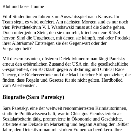
Blut und böse Träume
Fünf Studentinnen fahren zum Auswärtsspiel nach Kansas. Ihr
Team siegt, es wird gefeiert. Am nächsten Morgen sind es nur noch
vier. Privatdetektivin V. I. Warshawski muss auf die Suche gehen.
Doch unter jedem Stein, den sie umdreht, kriechen neue Rätsel
hervor. Sind die Ungeheuer, mit denen sie kämpft, real oder Produkt
ihrer Albträume? Entsteigen sie der Gegenwart oder der
Vergangenheit?
Mit diesem rasanten, düsteren Detektivinnenroman fängt Paretsky
erneut den erbärmlichen Zustand der USA ein, die gesellschaftliche
Gespaltenheit, den Backlash gegen Aufklärung und Critical Race
Theory, die Bücherverbote und die Macht reicher Strippenzieher, die
finden, dass Regeln und Gesetze für sie nicht gelten. Hardboiled
vom Allerfeinsten.
Biografie (Sara Paretsky)
Sara Paretsky, eine der weltweit renommiertesten Krimiautorinnen,
studierte Politikwissenschaft, war in Chicagos Elendsvierteln als
Sozialarbeiterin tätig, promovierte in Ökonomie und Geschichte,
arbeitete eine Dekade im Marketing und begann Anfang der 1980er
Jahre, den Detektivroman mit starken Frauen zu bevölkern. Ihre