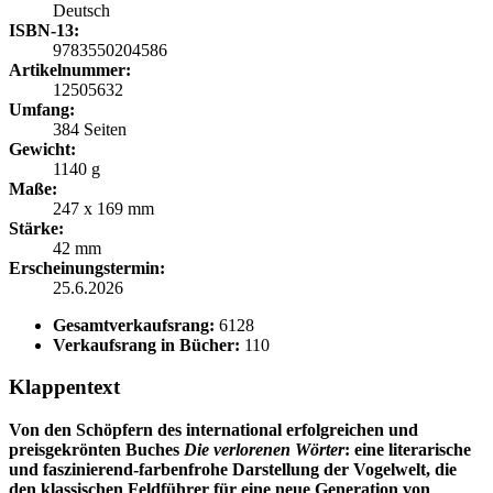
Deutsch
ISBN-13:
9783550204586
Artikelnummer:
12505632
Umfang:
384 Seiten
Gewicht:
1140 g
Maße:
247 x 169 mm
Stärke:
42 mm
Erscheinungstermin:
25.6.2026
Gesamtverkaufsrang:
6128
Verkaufsrang in Bücher:
110
Klappentext
Von den Schöpfern des international erfolgreichen und
preisgekrönten Buches
Die verlorenen Wörter
: eine literarische
und faszinierend-farbenfrohe Darstellung der Vogelwelt, die
den klassischen Feldführer für eine neue Generation von