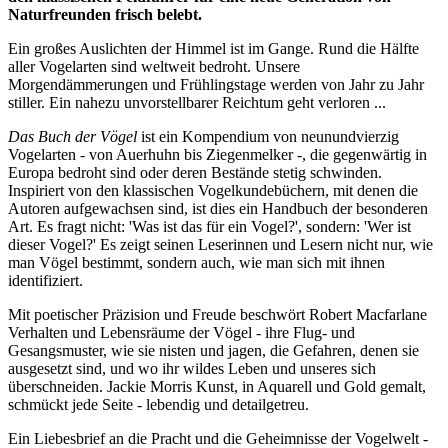
Naturfreunden frisch belebt.
Ein großes Auslichten der Himmel ist im Gange. Rund die Hälfte
aller Vogelarten sind weltweit bedroht. Unsere
Morgendämmerungen und Frühlingstage werden von Jahr zu Jahr
stiller. Ein nahezu unvorstellbarer Reichtum geht verloren ...
Das Buch der Vögel
ist ein Kompendium von neunundvierzig
Vogelarten - von Auerhuhn bis Ziegenmelker -, die gegenwärtig in
Europa bedroht sind oder deren Bestände stetig schwinden.
Inspiriert von den klassischen Vogelkundebüchern, mit denen die
Autoren aufgewachsen sind, ist dies ein Handbuch der besonderen
Art. Es fragt nicht: 'Was ist das für ein Vogel?', sondern: 'Wer ist
dieser Vogel?' Es zeigt seinen Leserinnen und Lesern nicht nur, wie
man Vögel bestimmt, sondern auch, wie man sich mit ihnen
identifiziert.
Mit poetischer Präzision und Freude beschwört Robert Macfarlane
Verhalten und Lebensräume der Vögel - ihre Flug- und
Gesangsmuster, wie sie nisten und jagen, die Gefahren, denen sie
ausgesetzt sind, und wo ihr wildes Leben und unseres sich
überschneiden. Jackie Morris Kunst, in Aquarell und Gold gemalt,
schmückt jede Seite - lebendig und detailgetreu.
Ein Liebesbrief an die Pracht und die Geheimnisse der Vogelwelt -