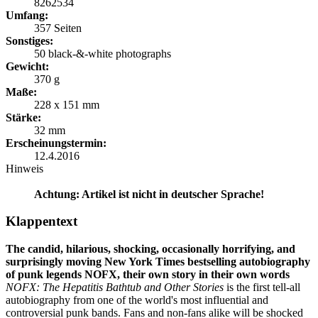
8262534
Umfang:
357 Seiten
Sonstiges:
50 black-&-white photographs
Gewicht:
370 g
Maße:
228 x 151 mm
Stärke:
32 mm
Erscheinungstermin:
12.4.2016
Hinweis
Achtung: Artikel ist nicht in deutscher Sprache!
Klappentext
The candid, hilarious, shocking, occasionally horrifying, and
surprisingly moving New York Times bestselling autobiography
of punk legends NOFX, their own story in their own words
NOFX: The Hepatitis Bathtub and Other Stories
is the first tell-all
autobiography from one of the world's most influential and
controversial punk bands. Fans and non-fans alike will be shocked