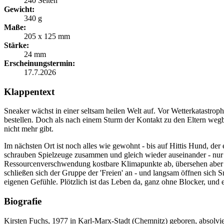
240 Seiten
Gewicht:
340 g
Maße:
205 x 125 mm
Stärke:
24 mm
Erscheinungstermin:
17.7.2026
Klappentext
Sneaker wächst in einer seltsam heilen Welt auf. Vor Wetterkatastro
bestellen. Doch als nach einem Sturm der Kontakt zu den Eltern wegbri
nicht mehr gibt.
Im nächsten Ort ist noch alles wie gewohnt - bis auf Hittis Hund, de
schrauben Spielzeuge zusammen und gleich wieder auseinander - nur 
Ressourcenverschwendung kostbare Klimapunkte ab, übersehen aber die
schließen sich der Gruppe der 'Freien' an - und langsam öffnen sich 
eigenen Gefühle. Plötzlich ist das Leben da, ganz ohne Blocker, und es
Biografie
Kirsten Fuchs, 1977 in Karl-Marx-Stadt (Chemnitz) geboren, absolvier