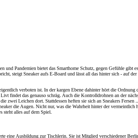
phen und Pandemien bietet das Smarthome Schutz, gegen Gefühle gibt es
cht, steigt Sneaker aufs E-Board und lässt all das hinter sich - auf d
r eigentlich verboten ist. In der kargen Ebene dahinter hört die Ordnun
Livt findet das genauso schräg. Auch die Kontrolldrohnen an der nächs
 zwei Leichen dort. Stattdessen heften sie sich an Sneakers Fersen ..
Sneaker die Augen. Nicht nur, was die Wahrheit hinter der vermeintlich
 steht alles auf dem Spiel.
te eine Ausbildung zur Tischlerin. Sie ist Mitglied verschiedener Ber