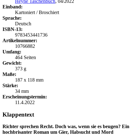
Heyne Taschenbuch
, 04/2022
Einband:
Kartoniert / Broschiert
Sprache:
Deutsch
ISBN-13:
9783453441736
Artikelnummer:
10766882
Umfang:
464 Seiten
Gewicht:
373 g
Maße:
187 x 118 mm
Stärke:
34 mm
Erscheinungstermin:
11.4.2022
Klappentext
Richter sprechen Recht. Doch was, wenn sie es beugen? Ein
hochbrisanter Roman um Gier, Habsucht und Mord