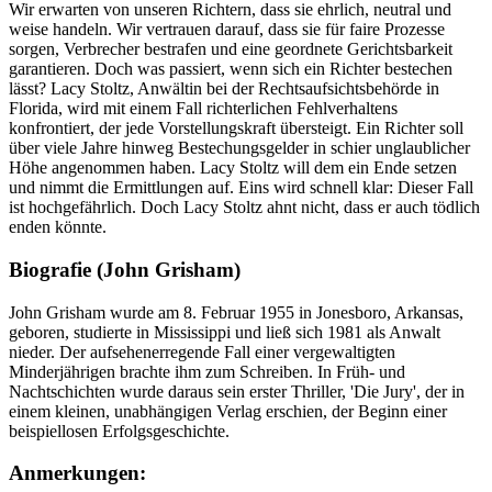
Wir erwarten von unseren Richtern, dass sie ehrlich, neutral und
weise handeln. Wir vertrauen darauf, dass sie für faire Prozesse
sorgen, Verbrecher bestrafen und eine geordnete Gerichtsbarkeit
garantieren. Doch was passiert, wenn sich ein Richter bestechen
lässt? Lacy Stoltz, Anwältin bei der Rechtsaufsichtsbehörde in
Florida, wird mit einem Fall richterlichen Fehlverhaltens
konfrontiert, der jede Vorstellungskraft übersteigt. Ein Richter soll
über viele Jahre hinweg Bestechungsgelder in schier unglaublicher
Höhe angenommen haben. Lacy Stoltz will dem ein Ende setzen
und nimmt die Ermittlungen auf. Eins wird schnell klar: Dieser Fall
ist hochgefährlich. Doch Lacy Stoltz ahnt nicht, dass er auch tödlich
enden könnte.
Biografie (John Grisham)
John Grisham wurde am 8. Februar 1955 in Jonesboro, Arkansas,
geboren, studierte in Mississippi und ließ sich 1981 als Anwalt
nieder. Der aufsehenerregende Fall einer vergewaltigten
Minderjährigen brachte ihm zum Schreiben. In Früh- und
Nachtschichten wurde daraus sein erster Thriller, 'Die Jury', der in
einem kleinen, unabhängigen Verlag erschien, der Beginn einer
beispiellosen Erfolgsgeschichte.
Anmerkungen: