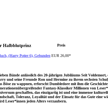
r Halbblutprinz
Preis
uch, (Harry Potter 6), Gebunden
EUR 26,00*
sieben Bände anlässlich des 20-jährigen Jubiläums
Seit Voldemort, 
Harry und seine Freunde Ron und Hermine zu ihrem sechsten Schu
s Böse zu wappnen, erforscht Dumbledore mit ihm die Geschicht
nerationenübergreifender Fantasy-Klassiker
Millionen von Leser*
iversum geschaffen, das einzigartig ist und eine immense kulture
chaft, Toleranz, Loyalität und der Einsatz für das Gute eine wic
ird Leser*innen jeden Alters verzaubern.