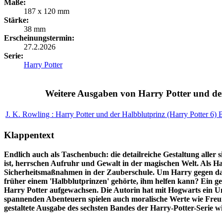
Maße:
187 x 120 mm
Stärke:
38 mm
Erscheinungstermin:
27.2.2026
Serie:
Harry Potter
Weitere Ausgaben von Harry Potter und de
J. K. Rowling : Harry Potter und der Halbblutprinz (Harry Potter 6)
B
Klappentext
Endlich auch als Taschenbuch: die detailreiche
Gestaltung aller 
ist, herrschen Aufruhr und Gewalt in der magischen Welt. Als 
Sicherheitsmaßnahmen in der Zauberschule. Um Harry gegen da
früher einem 'Halbblutprinzen' gehörte, ihm helfen kann?
Ein ge
Harry Potter aufgewachsen. Die Autorin hat mit Hogwarts ein Un
spannenden Abenteuern spielen auch moralische Werte wie Freunds
gestaltete Ausgabe des sechsten Bandes der Harry-Potter-Serie w