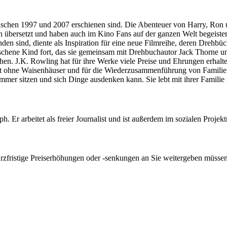
zwischen 1997 und 2007 erschienen sind. Die Abenteuer von Harry, Ron
 übersetzt und haben auch im Kino Fans auf der ganzen Welt begeister
inden sind, diente als Inspiration für eine neue Filmreihe, deren Dreh
chene Kind fort, das sie gemeinsam mit Drehbuchautor Jack Thorne und
en. J.K. Rowling hat für ihre Werke viele Preise und Ehrungen erhalten. 
e Welt ohne Waisenhäuser und für die Wiederzusammenführung von Fami
immer sitzen und sich Dinge ausdenken kann. Sie lebt mit ihrer Familie 
h. Er arbeitet als freier Journalist und ist außerdem im sozialen Projek
kurzfristige Preiserhöhungen oder -senkungen an Sie weitergeben müssen