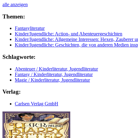
alle anzeigen
Themen:
Fantasyliteratur
Kinder/Jugendliche: Action- und Abenteuergeschichten
Kinder/Jugendliche: Allgemeine Interessen: Hexen, Zauberer 
Kinder/Jugendliche: Geschichten, die von anderen Medien inspi
Schlagworte:
Abenteuer / Kinderliteratur, Jugendliteratur
Fantasy / Kinderliteratur, Jugendliteratur
Magie / Kinderliteratur, Jugendliteratur
Verlag:
Carlsen Verlag GmbH