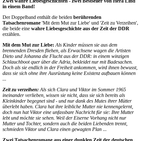
Zwei wahre Liebesgeschichten - zwei Bestseller von Hera Lind
in einem Band!
Der Doppelband enthält die beiden
berührenden
Tatsachenromane
'Mit dem Mut zur Liebe' und 'Zeit zu Verzeihen',
die beide eine
wahre Liebesgeschichte aus der Zeit der DDR
erzählen.
Mit dem Mut zur Liebe:
Als Kinder müssen sie aus dem
brennenden Dresden fliehen, als Erwachsene wagen die Artisten
Dieto und Johanna die Flucht aus der DDR: in einem winzigen
Schlauchboot quer über die Adria, bekleidet nur mit Badesachen.
Doch als sie endlich in der Freiheit ankommen, wird ihnen bewusst,
dass sie sich ohne ihre Ausrüstung keine Existenz aufbauen können
...
Zeit zu verzeihen:
Als sich Clara und Viktor im Sommer 1965
ineinander verlieben, wissen sie nicht, dass sie sich bereits als
Kleinkinder begegnet sind - und nur dank des Mutes ihrer Mütter
überlebt haben. Clara hat ihre leibliche Mutter nie kennengelernt,
doch nun hat Viktor eine unfassbare Nachricht für sie: Ihre Mutter
lebt und möchte sie sehen. Weil der Eiserne Vorhang nicht nur
Mutter und Tochter, sondern auch die beiden Liebenden trennt,
schmieden Viktor und Clara einen gewagten Plan ...
Zwei Tatsachenromane aus einer dunklen Zeit der deutschen