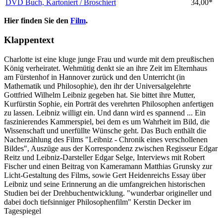
DVD
Buch, Kartoniert / Broschiert
34,00*
Hier finden Sie den
Film
.
Klappentext
Charlotte ist eine kluge junge Frau und wurde mit dem preußischen
König verheiratet. Wehmütig denkt sie an ihre Zeit im Elternhaus
am Fürstenhof in Hannover zurück und den Unterricht (in
Mathematik und Philosophie), den ihr der Universalgelehrte
Gottfried Wilhelm Leibniz gegeben hat. Sie bittet ihre Mutter,
Kurfürstin Sophie, ein Porträt des verehrten Philosophen anfertigen
zu lassen. Leibniz willigt ein. Und dann wird es spannend ... Ein
faszinierendes Kammerspiel, bei dem es um Wahrheit im Bild, die
Wissenschaft und unerfüllte Wünsche geht. Das Buch enthält die
Nacherzählung des Films "Leibniz - Chronik eines verschollenen
Bildes", Auszüge aus der Korrespondenz zwischen Regisseur Edgar
Reitz und Leibniz-Darsteller Edgar Selge, Interviews mit Robert
Fischer und einen Beitrag von Kameramann Matthias Grunsky zur
Licht-Gestaltung des Films, sowie Gert Heidenreichs Essay über
Leibniz und seine Erinnerung an die umfangreichen historischen
Studien bei der Drehbuchentwicklung. "wunderbar origineller und
dabei doch tiefsinniger Philosophenfilm" Kerstin Decker im
Tagespiegel