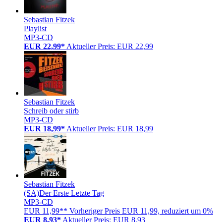
Sebastian Fitzek
Playlist
MP3-CD
EUR 22,99*
Aktueller Preis: EUR 22,99
Sebastian Fitzek
Schreib oder stirb
MP3-CD
EUR 18,99*
Aktueller Preis: EUR 18,99
Sebastian Fitzek
(SA)Der Erste Letzte Tag
MP3-CD
EUR 11,99**
Vorheriger Preis EUR 11,99, reduziert um 0%
EUR 8,93*
Aktueller Preis: EUR 8,93