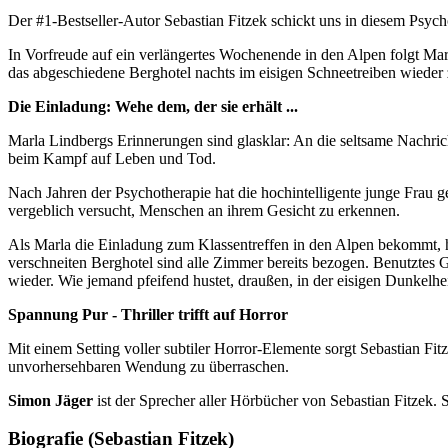
Der #1-Bestseller-Autor Sebastian Fitzek schickt uns in diesem Psycho
In Vorfreude auf ein verlängertes Wochenende in den Alpen folgt Marl
das abgeschiedene Berghotel nachts im eisigen Schneetreiben wieder zu
Die Einladung: Wehe dem, der sie erhält ...
Marla Lindbergs Erinnerungen sind glasklar: An die seltsame Nachricht,
beim Kampf auf Leben und Tod.
Nach Jahren der Psychotherapie hat die hochintelligente junge Frau gel
vergeblich versucht, Menschen an ihrem Gesicht zu erkennen.
Als Marla die Einladung zum Klassentreffen in den Alpen bekommt, h
verschneiten Berghotel sind alle Zimmer bereits bezogen. Benutztes G
wieder. Wie jemand pfeifend hustet, draußen, in der eisigen Dunkelheit
Spannung Pur - Thriller trifft auf Horror
Mit einem Setting voller subtiler Horror-Elemente sorgt Sebastian Fit
unvorhersehbaren Wendung zu überraschen.
Simon Jäger
ist der Sprecher aller Hörbücher von Sebastian Fitzek. S
Biografie (Sebastian Fitzek)