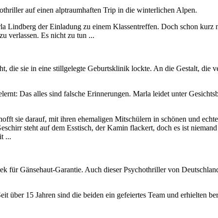
thriller auf einen alptraumhaften Trip in die winterlichen Alpen.
a Lindberg der Einladung zu einem Klassentreffen. Doch schon kurz nach 
 verlassen. Es nicht zu tun ...
 die sie in eine stillgelegte Geburtsklinik lockte. An die Gestalt, die
ernt: Das alles sind falsche Erinnerungen. Marla leidet unter Gesichtsbl
offt sie darauf, mit ihren ehemaligen Mitschülern in schönen und ech
eschirr steht auf dem Esstisch, der Kamin flackert, doch es ist niemand
 ...
zek für Gänsehaut-Garantie. Auch dieser Psychothriller von Deutschland
eit über 15 Jahren sind die beiden ein gefeiertes Team und erhielten be