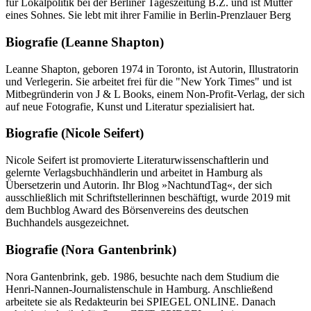
für Lokalpolitik bei der Berliner Tageszeitung B.Z. und ist Mutter
eines Sohnes. Sie lebt mit ihrer Familie in Berlin-Prenzlauer Berg
Biografie (Leanne Shapton)
Leanne Shapton, geboren 1974 in Toronto, ist Autorin, Illustratorin
und Verlegerin. Sie arbeitet frei für die "New York Times" und ist
Mitbegründerin von J & L Books, einem Non-Profit-Verlag, der sich
auf neue Fotografie, Kunst und Literatur spezialisiert hat.
Biografie (Nicole Seifert)
Nicole Seifert ist promovierte Literaturwissenschaftlerin und
gelernte Verlagsbuchhändlerin und arbeitet in Hamburg als
Übersetzerin und Autorin. Ihr Blog »NachtundTag«, der sich
ausschließlich mit Schriftstellerinnen beschäftigt, wurde 2019 mit
dem Buchblog Award des Börsenvereins des deutschen
Buchhandels ausgezeichnet.
Biografie (Nora Gantenbrink)
Nora Gantenbrink, geb. 1986, besuchte nach dem Studium die
Henri-Nannen-Journalistenschule in Hamburg. Anschließend
arbeitete sie als Redakteurin bei SPIEGEL ONLINE. Danach