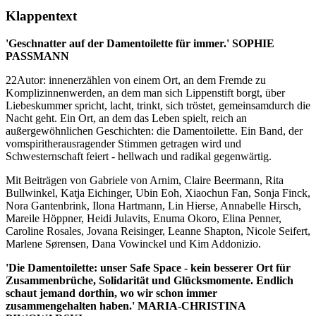
Klappentext
'Geschnatter auf der Damentoilette für immer.' SOPHIE
PASSMANN
22Autor: innenerzählen von einem Ort, an dem Fremde zu
Komplizinnenwerden, an dem man sich Lippenstift borgt, über
Liebeskummer spricht, lacht, trinkt, sich tröstet, gemeinsamdurch die
Nacht geht. Ein Ort, an dem das Leben spielt, reich an
außergewöhnlichen Geschichten: die Damentoilette. Ein Band, der
vomspiritherausragender Stimmen getragen wird und
Schwesternschaft feiert - hellwach und radikal gegenwärtig.
Mit Beiträgen von Gabriele von Arnim, Claire Beermann, Rita
Bullwinkel, Katja Eichinger, Ubin Eoh, Xiaochun Fan, Sonja Finck,
Nora Gantenbrink, Ilona Hartmann, Lin Hierse, Annabelle Hirsch,
Mareile Höppner, Heidi Julavits, Enuma Okoro, Elina Penner,
Caroline Rosales, Jovana Reisinger, Leanne Shapton, Nicole Seifert,
Marlene Sørensen, Dana Vowinckel und Kim Addonizio.
'Die Damentoilette: unser Safe Space - kein besserer Ort für
Zusammenbrüche, Solidarität und Glücksmomente. Endlich
schaut jemand dorthin, wo wir schon immer
zusammengehalten haben.' MARIA-CHRISTINA