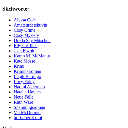
Stichworte:
Alyssa Cole
Amateurdetektivin
Cosy Crime
Cosy Mystery
Dreda Say Mitschell
Elly Griffiths
Jean Kwok
Karen M. McManus
Kate Mosse
Krimi
Kriminalroman
Leigh Bardugo
Lucy Foley
Naomi Alderman
Natalie Haynes
Neue Fälle
Ruth Ware
Spannungsroman
Val McDermid
britischer Krimi