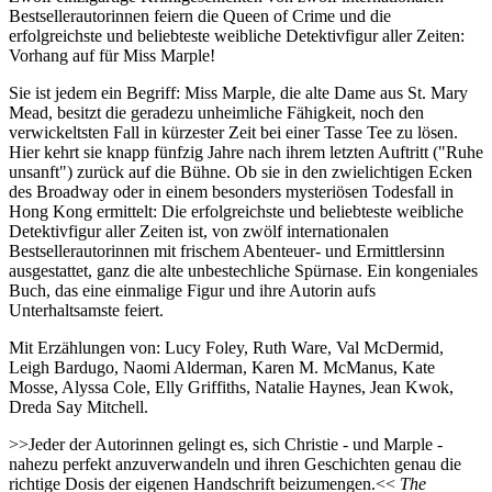
Bestsellerautorinnen feiern die Queen of Crime und die
erfolgreichste und beliebteste weibliche Detektivfigur aller Zeiten:
Vorhang auf für Miss Marple!
Sie ist jedem ein Begriff: Miss Marple, die alte Dame aus St. Mary
Mead, besitzt die geradezu unheimliche Fähigkeit, noch den
verwickeltsten Fall in kürzester Zeit bei einer Tasse Tee zu lösen.
Hier kehrt sie knapp fünfzig Jahre nach ihrem letzten Auftritt ("Ruhe
unsanft") zurück auf die Bühne. Ob sie in den zwielichtigen Ecken
des Broadway oder in einem besonders mysteriösen Todesfall in
Hong Kong ermittelt: Die erfolgreichste und beliebteste weibliche
Detektivfigur aller Zeiten ist, von zwölf internationalen
Bestsellerautorinnen mit frischem Abenteuer- und Ermittlersinn
ausgestattet, ganz die alte unbestechliche Spürnase. Ein kongeniales
Buch, das eine einmalige Figur und ihre Autorin aufs
Unterhaltsamste feiert.
Mit Erzählungen von: Lucy Foley, Ruth Ware, Val McDermid,
Leigh Bardugo, Naomi Alderman, Karen M. McManus, Kate
Mosse, Alyssa Cole, Elly Griffiths, Natalie Haynes, Jean Kwok,
Dreda Say Mitchell.
>>Jeder der Autorinnen gelingt es, sich Christie - und Marple -
nahezu perfekt anzuverwandeln und ihren Geschichten genau die
richtige Dosis der eigenen Handschrift beizumengen.<<
The