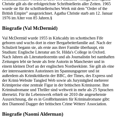
Christie gilt als die erfolgreichste Schriftstellerin aller Zeiten. 1965
wurde sie für ihr schriftstellerisches Werk mit dem "Order of the
British Empire" ausgezeichnet. Agatha Christie starb am 12. Januar
1976 im Alter von 85 Jahren.§
Biografie (Val McDermid)
Val McDermid wurde 1955 in Kirkcaldy im schottischen Fife
geboren und wuchs dort in einer Bergarbeiterfamilie auf. Nach der
Schulzeit begann sie, als erste aus ihrer Familie überhaupt, ein
Studium: Englische Literatur am St. Hilda's College in Oxford.
Nach Jahren als Literaturdozentin und als Journalistin bei namhaften
Zeitungen lebt sie heute als freie Autorin in Manchester und in
einem kleinen Dorf an der englischen Nordseeküste. Sie gilt als eine
der interessantesten Autorinnen im Spannungsgenre und ist
außerdem als Krimikritikerin der BBC, der Times, des Express und
der Krimi-Website Tangled Web sowie als Jurymitglied mehrerer
Krimipreise eine zentrale Figur in der britischen Krimiszene. Ihre
Kriminalromane und Thriller sind weltweit in mehr als 25 Sprachen
übersetzt. Für ihr Lebenswerk erhielt sie 2010 die angesehenste
Auszeichnung, die es in Großbritannien für Kriminalromane gibt:
den Diamond Dagger der britischen Crime Writers' Association.
Biografie (Naomi Alderman)