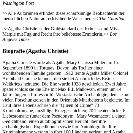
Washington Post
>>Alle Autorinnen erfinden diese scharfsinnige Beobachterin der
menschlichen Natur auf erfrischende Weise neu.<<
The Guardian
>>Agatha Christie ist der Goldstandard des Krimis - und Miss
Marple mit Fug und Recht ihre beliebteste Ermittlerin.<<
Los
Angeles Times
Biografie (Agatha Christie)
Agatha Christie wurde als Agatha Mary Clarissa Miller am 15.
September 1890 in Torquay, Devon, als Tochter einer
wohlhabenden Familie geboren. 1912 lernte Agatha Miller Colonel
Archibald Christie kennen, den sie bei Ausbruch des Ersten
Weltkriegs heiratete. Die Ehe wurde 1928 geschieden. Zwei Jahre
später schloss sie die Ehe mit Max E.L Mallowan, einem um 14
Jahre jüngeren Professor für Westasiatische Archäologie, den sie auf
vielen Forschungreisen in den Orient als Mitarbeiterin begleitete. Im
Lauf ihres Lebens schrieb die "Queen of Crime" 73
Kriminalromane, unzählige Kurzgeschichten, 20 Theaterstücke, 6
Liebesromane (unter dem Pseudonym "Mary Westmacott"), einen
Gedichtband, einen autobiografischen Bericht über ihre
archäologischen Expeditionen sowie ihre Autobiografie. Ihre
Kriminalromane werden in über 100 Ländern verlegt, und Agatha