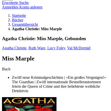
Erweiterte Suche
Anmelden
Konto anlegen
Startseite
Bücher
Gesamtübersicht
Agatha Christie: Miss Marple
Agatha Christie: Miss Marple, Gebunden
Agatha Christie
,
Ruth Ware
,
Lucy Foley
,
Val McDermid
Miss Marple
Buch
Zwölf neue Kriminalgeschichten | »Ein großes Vergnügen!«
The Guardian | Zwölf internationale Bestsellerautorinnen
feiern die Queen of Crime und ihre beliebteste weibliche
Detektivin