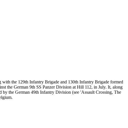
ong with the 129th Infantry Brigade and 130th Infantry Brigade formed
nst the German 9th SS Panzer Division at Hill 112, in July. It, along
osed by the German 49th Infantry Division (see 'Assault Crossing, The
elgium.