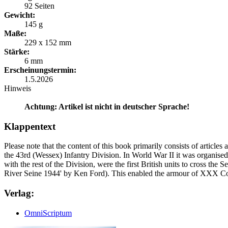
92 Seiten
Gewicht:
145 g
Maße:
229 x 152 mm
Stärke:
6 mm
Erscheinungstermin:
1.5.2026
Hinweis
Achtung: Artikel ist nicht in deutscher Sprache!
Klappentext
Please note that the content of this book primarily consists of articl
the 43rd (Wessex) Infantry Division. In World War II it was organised 
with the rest of the Division, were the first British units to cross th
River Seine 1944' by Ken Ford). This enabled the armour of XXX Cor
Verlag:
OmniScriptum