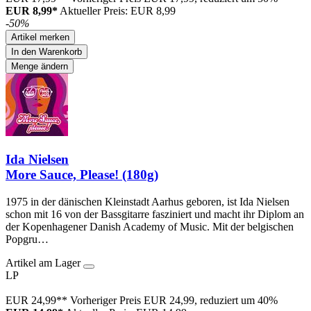
EUR 8,99*
Aktueller Preis: EUR 8,99
-50%
Artikel merken
In den Warenkorb
Menge ändern
Ida Nielsen
More Sauce, Please! (180g)
1975 in der dänischen Kleinstadt Aarhus geboren, ist Ida Nielsen
schon mit 16 von der Bassgitarre fasziniert und macht ihr Diplom an
der Kopenhagener Danish Academy of Music. Mit der belgischen
Popgru…
Artikel am Lager
LP
EUR 24,99**
Vorheriger Preis EUR 24,99, reduziert um 40%